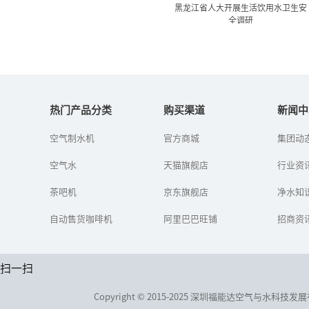
黑龙江省人大开展生活饮用水卫生安
全调研
黑龙江省人大开展生活饮用
水卫生安全调研
热门产品分类
购买渠道
新闻中
空气制水机
官方商城
集团动
目前,饮水水源受污染的情
形日益严重,供水设施,污染
空气水
天猫旗舰店
水源中的无机物、有机物
行业资
以及微生物等严重地威胁
着人们的健康。...
茶吧机
京东旗舰店
净水知
自动售货咖啡机
阿里巴巴旺铺
招商资
扫一扫
Copyright © 2015-2025 深圳福能达空气与水科