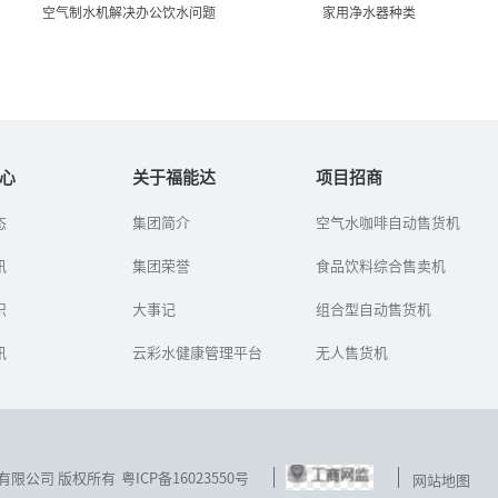
空气制水机解决办公饮水问题
家用净水器种类
空气制水机解决办公饮水问
家用净水器种类
题
心
关于福能达
项目招商
净水机又叫做净水器，现
态
集团简介
空气水咖啡自动售货机
办公室里的饮水问题通常
在许多家庭都用上了净水
是用饮水机来解决，于是
机，生活饮用水和其他洗
讯
我们会看到一罐又一罐的
集团荣誉
食品饮料综合售卖机
浴用水都可以用到净水机
饮用水被扛了进来。有一
过滤后的水。净水机的种
个一劳永逸的解决办法，
识
大事记
类有很多，...
组合型自动售货机
那就是把无...
讯
云彩水健康管理平台
无人售货机
技发展有限公司 版权所有
粤ICP备16023550号
网站地图