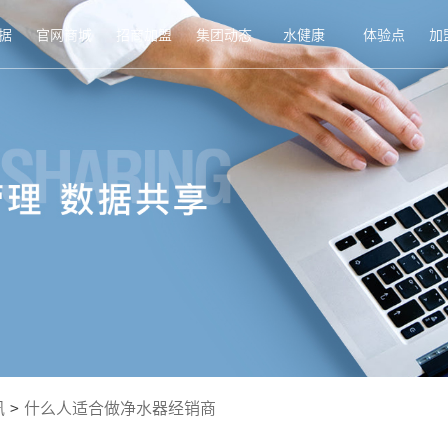
据
官网商城
招商加盟
集团动态
水健康
体验点
加
讯
>
什么人适合做净水器经销商