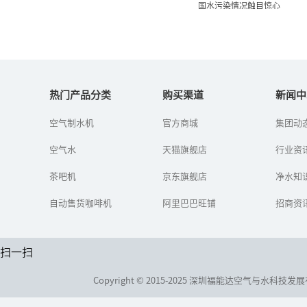
国水污染情况触目惊心
水十条将出台投资将达两万
亿元 我国水污染情...
热门产品分类
购买渠道
新闻中
空气制水机
官方商城
集团动
水十条”的《水污染防治
行动计划》已经在年前获
空气水
天猫旗舰店
得国务院常委会通过，有
行业资
望在下月出台。
茶吧机
京东旗舰店
净水知
自动售货咖啡机
阿里巴巴旺铺
招商资
扫一扫
Copyright © 2015-2025 深圳福能达空气与水科