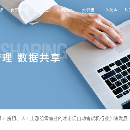
据
官网商城
招商加盟
集团动态
水健康
体验点
加
讯
>
房租、人工上涨给零售业的冲击促自动售货机行业加速发展