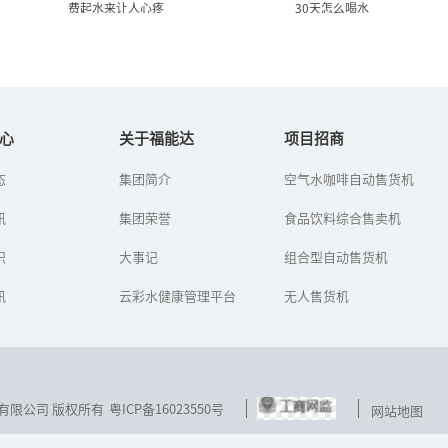
费起水来让人心疼
30天怎么喝水
过滤一吨,就要排掉一吨 有些
福能达告诉您天宫二号航天
净水器费起水来...
员太空待30天怎么...
心
关于福能达
项目招商
态
集团简介
空气水咖啡自动售货机
如今，市民越来越注意饮
2016年又将是中国航天事
用水健康，安装净水器的
业的一个繁忙之年，包括
讯
人越来越多。就算家里不
集团荣誉
长征七号/五号火箭首发、
食品饮料综合售卖机
安，很多居民也选择到小
天宫二号空间实验室发
区里的净水器上打水。那
射、神舟十一号飞船上发
识
大事记
组合型自动售货机
么，顾客在...
射、天...
讯
云彩水健康管理平台
无人售货机
技发展有限公司 版权所有
粤ICP备16023550号
网站地图