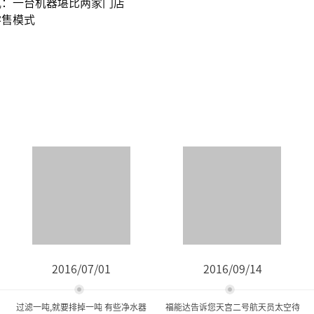
机：一台机器堪比两家门店
零售模式
2016/07/01
2016/09/14
过滤一吨,就要排掉一吨 有些净水器
福能达告诉您天宫二号航天员太空待