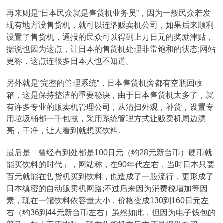
再来则是“日本民众就是售货机业务员”，因为一般民众若发
现有地方没售货机，就可以连络贩卖机公司，如果后来顺利
设置了售货机，通报的民众可以得到上万日元的奖励津贴，
据说也因为这点，让日本的售货机处理非常饱和的状态;网站
更称，这点连很多日本人也不知道。
另外就是“完整的管理系统”，日本售货机旁都有空瓶回收
箱，这是保持整洁的重要秘诀，由于日本售货机太多了，就
有许多专业的贩卖机管理公司，从清扫外观，补货，设置专
用垃圾桶都一手包揽，采用系统管理方式让贩卖机周边漂
亮，干净，让人看到就想买饮料。
最后是「曾经有到处都是100日元（约28元新台币）硬币就
能买饮料的时代」，网站称，在90年代左右，当时日本只要
百元就能在售货机买到饮料，也造成了一股流行，更形成了
日本缜密的自动贩卖机网路;不过后来因为消费税增加等因
素，现在一罐饮料依容量大小，价格变成130到160日元左
右（约36到44元新台币左右）虽然如此，但因为电子钱包的