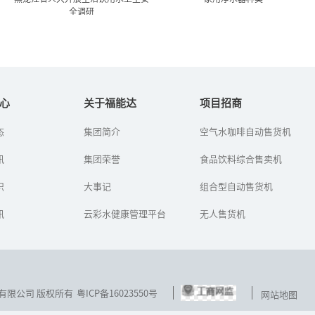
全调研
黑龙江省人大开展生活饮用
家用净水器种类
水卫生安全调研
心
关于福能达
项目招商
净水机又叫做净水器，现
态
集团简介
空气水咖啡自动售货机
目前,饮水水源受污染的情
在许多家庭都用上了净水
形日益严重,供水设施,污染
机，生活饮用水和其他洗
讯
水源中的无机物、有机物
集团荣誉
食品饮料综合售卖机
浴用水都可以用到净水机
以及微生物等严重地威胁
过滤后的水。净水机的种
着人们的健康。...
识
大事记
类有很多，...
组合型自动售货机
讯
云彩水健康管理平台
无人售货机
技发展有限公司 版权所有
粤ICP备16023550号
网站地图