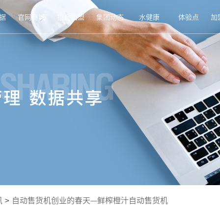
据
官网商城
招商加盟
集团动态
水健康
体验点
加
讯
>
自动售货机创业的春天—鲜榨橙汁自动售货机