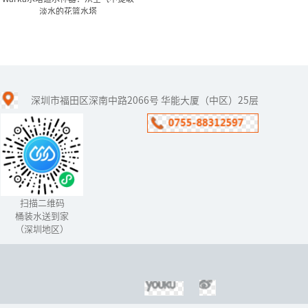
淡水的花篮水塔
Warka水塔造水神器：从空
气中提取淡水的...
深圳市福田区深南中路2066号 华能大厦（中区）25层
一个名为WaterProject的
组织调查发现，在埃塞俄
比亚的东北部，人们每年
要花上约400亿个小时用于
寻找水源，而且找...
扫描二维码
桶装水送到家
（深圳地区）