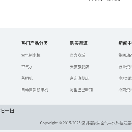
“杯水关爱”遍布街头
热门产品分类
购买渠道
新闻中
高温来袭，奉化日报社日
空气制水机
官方商城
集团动
前再次启动“杯水关
爱”大型公益活动，１６
空气水
天猫旗舰店
行业资
５户商家和市民加入队
伍，设置爱心饮水点，配
茶吧机
京东旗舰店
上去暑解渴中药或...
净水知
自动售货咖啡机
阿里巴巴旺铺
招商资
扫一扫
Copyright © 2015-2025 深圳福能达空气与水科