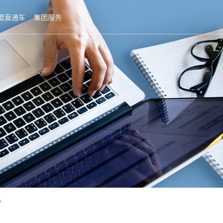
盟直通车
集团服务
？