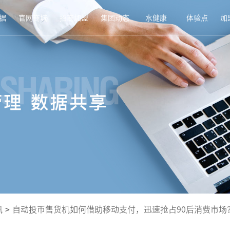
据
官网商城
招商加盟
集团动态
水健康
体验点
加
讯
>
自动投币售货机如何借助移动支付，迅速抢占90后消费市场