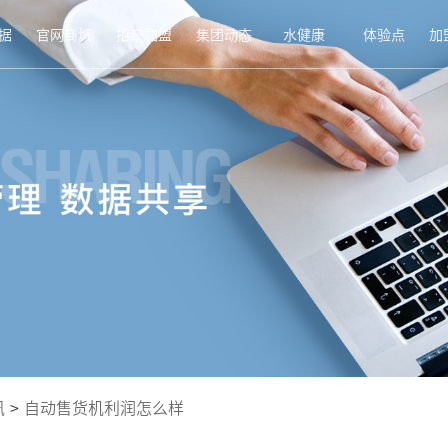
据
官网商城
招商加盟
集团动态
水健康
体验点
加
讯
>
自动售货机利润怎么样