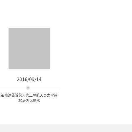
2016/09/14
福能达告诉您天宫二号航天员太空待
30天怎么喝水
福能达告诉您天宫二号航天
员太空待30天怎么...