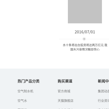
2016/07/01
水十条将出台投资将达两万亿元 我
国水污染情况触目惊心
水十条将出台投资将达两万
亿元 我国水污染情...
热门产品分类
购买渠道
新闻中
空气制水机
官方商城
集团动
水十条”的《水污染防治
行动计划》已经在年前获
空气水
天猫旗舰店
得国务院常委会通过，有
行业资
望在下月出台。