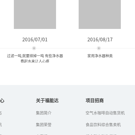
2016/07/01
2016/08/17
过滤一吨,就要排掉一吨 有些净水器
家用净水器种类
费起水来让人心疼
过滤一吨,就要排掉一吨 有些
家用净水器种类
净水器费起水来...
心
关于福能达
项目招商
净水机又叫做净水器，现
态
集团简介
空气水咖啡自动售货机
如今，市民越来越注意饮
在许多家庭都用上了净水
用水健康，安装净水器的
机，生活饮用水和其他洗
讯
人越来越多。就算家里不
集团荣誉
食品饮料综合售卖机
浴用水都可以用到净水机
安，很多居民也选择到小
过滤后的水。净水机的种