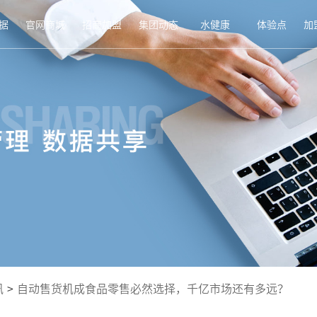
据
官网商城
招商加盟
集团动态
水健康
体验点
加
讯
>
自动售货机成食品零售必然选择，千亿市场还有多远？