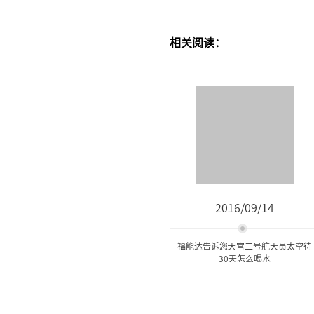
相关阅读：
2016/09/14
福能达告诉您天宫二号航天员太空待
30天怎么喝水
福能达告诉您天宫二号航天