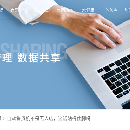
据
官网商城
招商加盟
集团动态
水健康
体验点
加
讯
>
自动售货机不是无人店，这话站得住脚吗