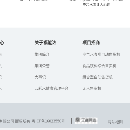
费起水来让人心疼
从空气中榨出水来
过滤一吨,就要排掉一吨 有些
净水器费起水来...
心
关于福能达
项目招商
石油用完了，汽车还能
态
集团简介
空气水咖啡自动售货机
如今，市民越来越注意饮
跑。水用完了，人类怎么
用水健康，安装净水器的
办？——这是福能达公司在
讯
集团荣誉
人越来越多。就算家里不
食品饮料综合售卖机
世界水日到来之时，对人
安，很多居民也选择到小
类生存环境的思考，对健
区里的净水器上打水。那
识
康生活选择...
大事记
组合型自动售货机
么，顾客在...
讯
云彩水健康管理平台
无人售货机
技发展有限公司 版权所有
粤ICP备16023550号
网站地图