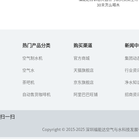
30天怎么喝水
福能达告诉您天宫二号航天
员太空待30天怎么...
热门产品分类
购买渠道
新闻中
空气制水机
官方商城
集团动
2016年又将是中国航天事
业的一个繁忙之年，包括
空气水
天猫旗舰店
长征七号/五号火箭首发、
行业资
天宫二号空间实验室发
射、神舟十一号飞船上发
茶吧机
京东旗舰店
净水知
射、天...
自动售货咖啡机
阿里巴巴旺铺
招商资
扫一扫
Copyright © 2015-2025 深圳福能达空气与水科