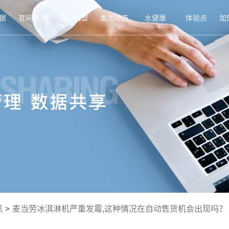
据
官网商城
招商加盟
集团动态
水健康
体验点
加
讯
>
麦当劳冰淇淋机严重发霉,这种情况在自动售货机会出现吗？