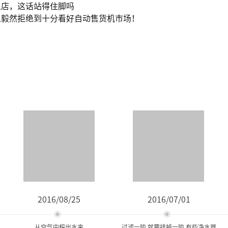
人店，这话站得住脚吗
从毅然拒绝到十分看好自动售货机市场！
2016/08/25
2016/07/01
从空气中榨出水来
过滤一吨,就要排掉一吨 有些净水器