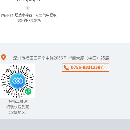
Warka水塔造水神器：从空气中提取
淡水的花篮水塔
Warka水塔造水神器：从空
气中提取淡水的...
深圳市福田区深南中路2066号 华能大厦（中区）25层
一个名为WaterProject的
组织调查发现，在埃塞俄
比亚的东北部，人们每年
要花上约400亿个小时用于
寻找水源，而且找...
扫描二维码
桶装水送到家
（深圳地区）