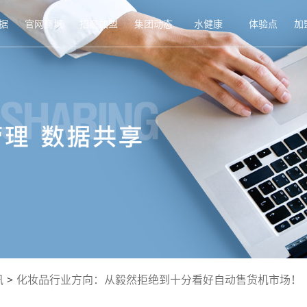
据
官网商城
招商加盟
集团动态
水健康
体验点
加
讯
>
化妆品行业方向：从毅然拒绝到十分看好自动售货机市场！