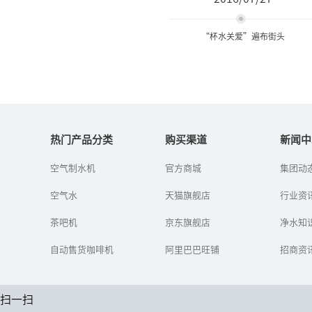
“杯水关爱”遍布街头
“杯水关爱”遍布街头
热门产品分类
购买渠道
新闻中
高温来袭，奉化日报社日
空气制水机
官方商城
集团动
前再次启动“杯水关
爱”大型公益活动，１６
空气水
天猫旗舰店
行业资
５户商家和市民加入队
伍，设置爱心饮水点，配
茶吧机
京东旗舰店
上去暑解渴中药或...
净水知
自动售货咖啡机
阿里巴巴旺铺
招商资
扫一扫