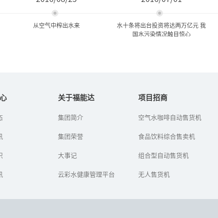
从空气中榨出水来
水十条将出台投资将达两万亿元 我
国水污染情况触目惊心
从空气中榨出水来
水十条将出台投资将达两万
亿元 我国水污染情...
心
关于福能达
项目招商
石油用完了，汽车还能
态
集团简介
空气水咖啡自动售货机
水十条”的《水污染防治
跑。水用完了，人类怎么
行动计划》已经在年前获
办？——这是福能达公司在
讯
集团荣誉
得国务院常委会通过，有
食品饮料综合售卖机
世界水日到来之时，对人
望在下月出台。
类生存环境的思考，对健
识
康生活选择...
大事记
组合型自动售货机
讯
云彩水健康管理平台
无人售货机