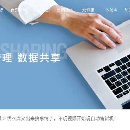
据
官网商城
招商加盟
集团动态
水健康
体验点
加
讯
>
优衣库又出来搞事情了，不玩视频开始玩自动售货机！