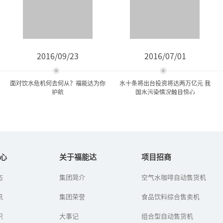
2016/09/23
2016/07/01
面对饮水危机何去何从？福能达为你
水十条将出台投资将达两万亿元 我
护航
国水污染情况触目惊心
面对饮水危机何去何从？福
水十条将出台投资将达两万
能达为你护航
亿元 我国水污染情...
心
关于福能达
项目招商
态
集团简介
空气水咖啡自动售货机
面对严峻的水环境状况，
水十条”的《水污染防治
经历了数次城市自来水污
行动计划》已经在年前获
讯
染事件,于是有部分人用上
集团荣誉
得国务院常委会通过，有
食品饮料综合售卖机
了桶装水，但是桶装水就
望在下月出台。
真的干净吗？中国人在食
识
大事记
组合型自动售货机