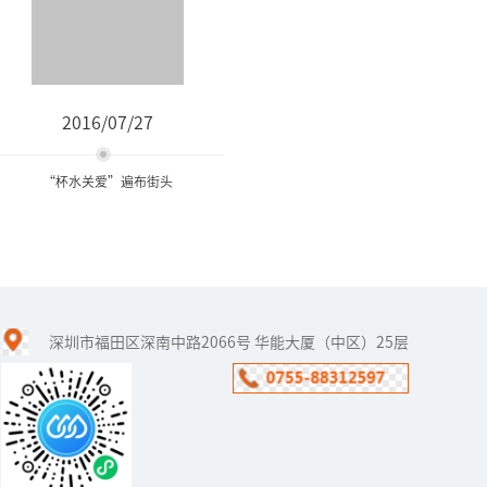
2016/07/27
“杯水关爱”遍布街头
“杯水关爱”遍布街头
深圳市福田区深南中路2066号 华能大厦（中区）25层
高温来袭，奉化日报社日
前再次启动“杯水关
爱”大型公益活动，１６
５户商家和市民加入队
伍，设置爱心饮水点，配
上去暑解渴中药或...