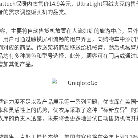
tech保暖内衣售价14.9美元，UltraLight羽绒夹克的
者的需求调整贩卖机的品类。
为方便游客，主要将自动售货机放置在人流如织的旅游中心，
，用户可通过触摸屏和流畅的用户界面，向购物车中添加
到对应的商品。传送架将商品移送给机械臂，然后机械臂
品均有多种颜色和型号选择，此外，顾客可在门店或通过
增加其他产品。
营销力度不足以及产品展示等一系列问题，优衣库在美国
本和灵活性上的优势，优衣库采取了这种“标新立异”的
衣库的负责人透露，未来将会更多地尝试自动售货机俩开
游零售一直处于增长态势，美国游客也将在今年上涨3.3