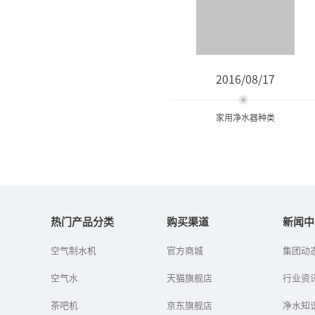
2016/08/17
家用净水器种类
家用净水器种类
热门产品分类
购买渠道
新闻中
净水机又叫做净水器，现
空气制水机
官方商城
集团动
在许多家庭都用上了净水
机，生活饮用水和其他洗
空气水
天猫旗舰店
行业资
浴用水都可以用到净水机
过滤后的水。净水机的种
茶吧机
京东旗舰店
类有很多，...
净水知