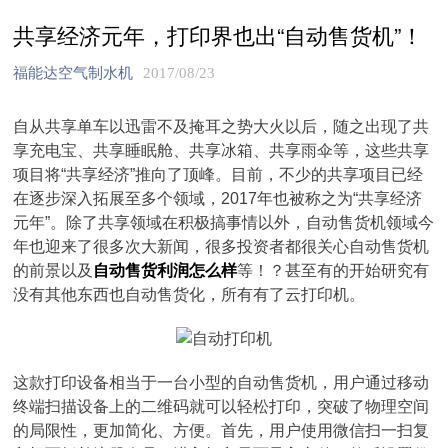
共享经济元年，打印界也出“自动售货机”！
福能达空气制水机
2017/08/23
自从共享单车以迅雷不及掩耳之势大火以后，随之出现了共
享充电宝、共享睡眠舱、共享冰箱、共享雨伞等，这些共享
项目将“共享经济”推向了顶峰。目前，不少的共享项目已经
在逐步深入拓展至多个领域，2017年也被称之为“共享经济
元年”。除了共享领域在积极搞事情以外，自动售货机领域今
年也迎来了很多次大新闻，很多投资者都很关心自动售货机
的前景以及
自动售货利润怎么样
等！？甚至有的开始研究有
没有其他东西也自动售货化，所有有了云打印机。
这款打印设备相当于一台小型的自动售货机，用户通过移动
终端扫描设备上的二维码就可以轻松打印，突破了物理空间
的局限性，更加简化、方便。首先，用户使用微信扫一扫复