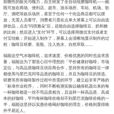
前瞻性的眼光与魄力，自主研发了全自动现磨咖啡机——她
既可放在商场、便利店、超市、游乐场所、车站、机场、歌
厅、酒吧等娱乐场所，甚至于任何一个街边商店都可以摆
放，无需人员看守。消费者只需在点单大屏幕上可以自由选
择饮品，点击“玛琪雅朵”后，还能自由选择咖啡豆、奶和糖
的比例；然后进入“支付”环节，可以选择用微信支付或者支
付宝结账；开始进入制作了，屏幕上会清晰地显示制作的过
程：咖啡豆研磨、装瓶、注入热水、自然萃取……
福能达空气水咖啡机，追求速度、价格优惠的同时也追求质
量，福能达为了塑造心目中理想的「平价健康好咖啡」市场
定位，与高品质咖啡豆供应商合作，坚持所有的咖啡豆一律
都使用与星巴克同等品质的咖啡豆，并且为咖啡豆的筛选、
研磨等所有咖啡製作过程中所需的环节，建立起非常严格的
「标准作业程序」，同时不断检测实验以确保机器出来的每
一杯咖啡都是一丝不苟品质相当，且这样一杯高品质、高成
本的好咖啡，平均每杯咖啡价格却不到星巴克咖啡价格的一
半，福能达坚持以实惠价格喝好咖啡的理念，价格则显得格
外平易近人。