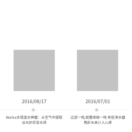
2016/08/17
2016/07/01
Warka水塔造水神器：从空气中提取
过滤一吨,就要排掉一吨 有些净水器
淡水的花篮水塔
费起水来让人心疼