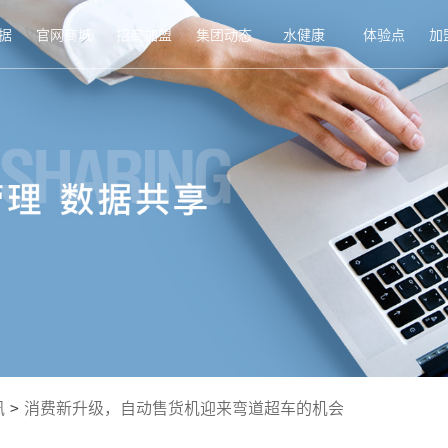
据
官网商城
招商加盟
集团动态
水健康
体验点
加
讯
>
消费新升级，自动售货机迎来弯道超车的机会