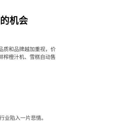
的机会
品质和品牌越加重视，价
鲜榨橙汁机、雪糕自动售
售行业陷入一片悲情。