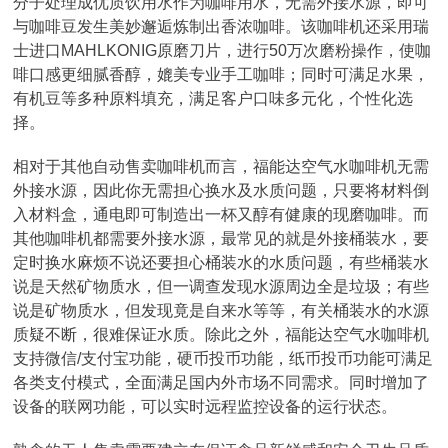
分子处理成优质饮用水作为咖啡用水，无需外接水源，即可
与咖啡豆发生美妙邂逅炼制出香浓咖啡。该咖啡机还采用瑞
士进口MAHLKONIG原磨刀片，进行50万次磨粉操作，使咖
啡口感更细腻香醇，媲美专业手工咖啡；同时可满足水果，
有机豆等多种原料填充，满足客户口味多元化，个性化选
择。
相对于其他自动售卖咖啡机而言，福能达空气水咖啡机无需
外接水源，因此你无需担心换水及水质问题，只要将材料倒
入材料盒，通电即可制造出一杯又醇有健康的现磨咖啡。而
其他咖啡机都需要外接水源，最常见的就是外接桶装水，要
定时换水麻烦不说还要担心桶装水的水质问题，有些桶装水
说是天然矿物质水，但一调查发现水源周边全是垃圾；有些
说是矿物质水，但发现竟是自来水等等，有关桶装水的水源
质疑不断，很难保证水质。除此之外，福能达空气水咖啡机
支持微信/支付宝功能，硬币投币功能，纸币投币功能可满足
各类支付模式，全面满足国内外市场不同需求。同时增加了
设备的联网功能，可以实时远程监控设备的运行状态。