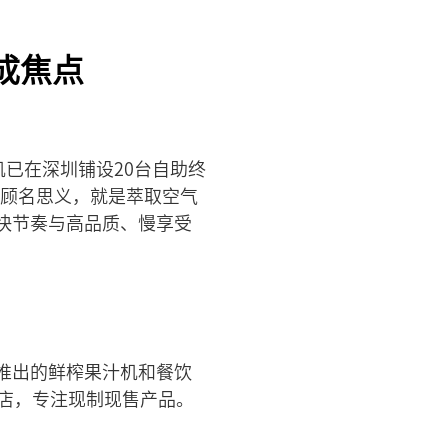
成焦点
机已在深圳铺设20台自助终
，顾名思义，就是萃取空气
快节奏与高品质、慢享受
推出的鲜榨果汁机和餐饮
店，专注现制现售产品。