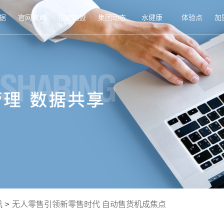
据
官网商城
招商加盟
集团动态
水健康
体验点
加
讯
>
无人零售引领新零售时代 自动售货机成焦点