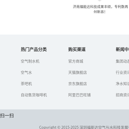
济南福能达科技成果丰硕，专利数再
创新高！
济南福能达科技成果丰硕，
专利数再创新高！
热门产品分类
购买渠道
新闻中
空气制水机
官方商城
集团动
回顾2017年，在公司领导
和各部门的大力支持下，
空气水
天猫旗舰店
济南福能达的专利工作取
行业资
得了丰硕成果，为业务开
展提供了重要支撑，也为
茶吧机
京东旗舰店
净水知
企业响...
自动售货咖啡机
阿里巴巴旺铺
招商资
扫一扫
Copyright © 2015-2025 深圳福能达空气与水科