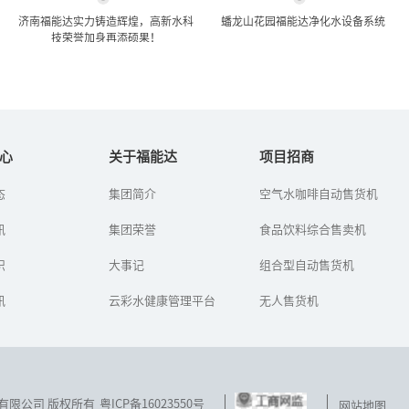
济南福能达实力铸造辉煌，高新水科
蟠龙山花园福能达净化水设备系统
技荣誉加身再添硕果！
济南福能达实力铸造辉煌，
蟠龙山花园福能达净化水设
高新水科技荣誉加身...
备系统
心
关于福能达
项目招商
态
集团简介
空气水咖啡自动售货机
2008年，是济南福能达水
蟠龙山花园净化水设备是
技术开发有限公司（以下
针对小区硬度高、浊度高
讯
简称“济南福能达”）发
集团荣誉
而配置的净化水设备，水
食品饮料综合售卖机
展道路上硕果累累的一
源为自来水经过净化后供
年。
给各个用水点，系统采用
识
大事记
组合型自动售货机
改性滤料过...
讯
云彩水健康管理平台
无人售货机
技发展有限公司 版权所有
粤ICP备16023550号
网站地图