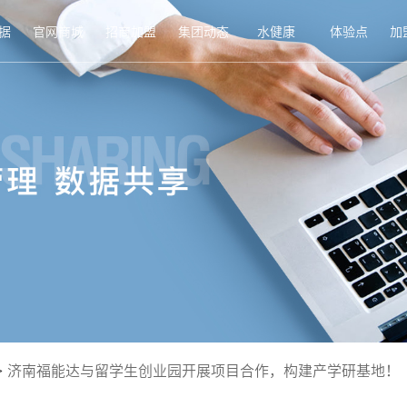
据
官网商城
招商加盟
集团动态
水健康
体验点
加
>
济南福能达与留学生创业园开展项目合作，构建产学研基地！