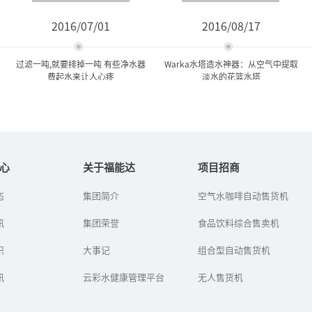
2016/07/01
2016/08/17
过滤一吨,就要排掉一吨 有些净水器
Warka水塔造水神器：从空气中提取
费起水来让人心疼
淡水的花篮水塔
过滤一吨,就要排掉一吨 有些
Warka水塔造水神器：从空
净水器费起水来...
气中提取淡水的...
心
关于福能达
项目招商
态
集团简介
空气水咖啡自动售货机
如今，市民越来越注意饮
一个名为WaterProject的
用水健康，安装净水器的
组织调查发现，在埃塞俄
讯
人越来越多。就算家里不
集团荣誉
比亚的东北部，人们每年
食品饮料综合售卖机
安，很多居民也选择到小
要花上约400亿个小时用于
区里的净水器上打水。那
寻找水源，而且找...
识
大事记
组合型自动售货机
么，顾客在...
讯
云彩水健康管理平台
无人售货机