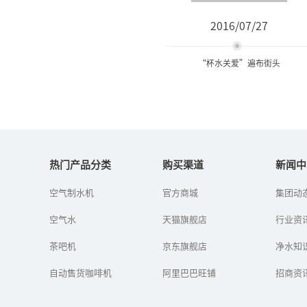
2016/07/27
“杯水关爱”遍布街头
“杯水关爱”遍布街头
热门产品分类
购买渠道
新闻中
高温来袭，奉化日报社日
空气制水机
官方商城
集团动
前再次启动“杯水关
爱”大型公益活动，１６
空气水
天猫旗舰店
行业资
５户商家和市民加入队
伍，设置爱心饮水点，配
茶吧机
京东旗舰店
上去暑解渴中药或...
净水知
自动售货咖啡机
阿里巴巴旺铺
招商资