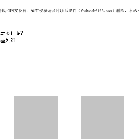
能走多远呢？
爆盈利难