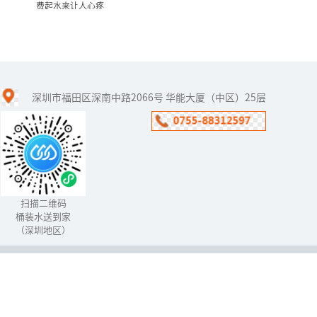
费起水来让人心疼
过滤一吨,就要排掉一吨 有些
净水器费起水来...
深圳市福田区深南中路2066号 华能大厦（中区）25层
如今，市民越来越注意饮
用水健康，安装净水器的
人越来越多。就算家里不
安，很多居民也选择到小
区里的净水器上打水。那
么，顾客在...
扫描二维码
桶装水送到家
（深圳地区）