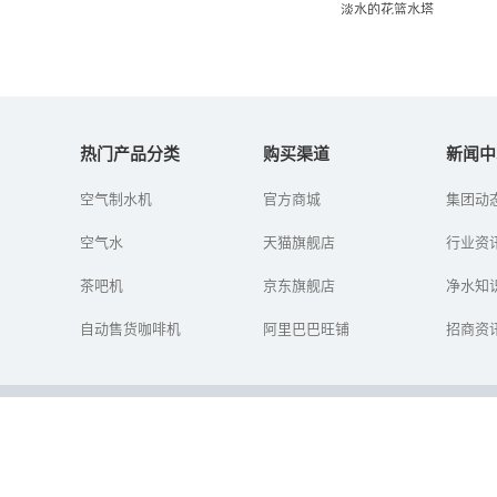
淡水的花篮水塔
Warka水塔造水神器：从空
气中提取淡水的...
热门产品分类
购买渠道
新闻中
空气制水机
官方商城
集团动
一个名为WaterProject的
组织调查发现，在埃塞俄
空气水
天猫旗舰店
比亚的东北部，人们每年
行业资
要花上约400亿个小时用于
寻找水源，而且找...
茶吧机
京东旗舰店
净水知
自动售货咖啡机
阿里巴巴旺铺
招商资
扫一扫
Copyright © 2015-2025 深圳福能达空气与水科