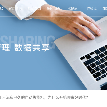
据
官网商城
招商加盟
集团动态
水健康
体验点
加
讯
>
沉寂已久的自动售货机，为什么开始迎来好时代？