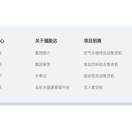
家用净水器种类
从空气中榨出水来
心
关于福能达
项目招商
净水机又叫做净水器，现
石油用完了，汽车还能
态
集团简介
空气水咖啡自动售货机
在许多家庭都用上了净水
跑。水用完了，人类怎么
机，生活饮用水和其他洗
办？——这是福能达公司在
讯
集团荣誉
食品饮料综合售卖机
浴用水都可以用到净水机
世界水日到来之时，对人
过滤后的水。净水机的种
类生存环境的思考，对健
识
类有很多，...
大事记
康生活选择...
组合型自动售货机
讯
云彩水健康管理平台
无人售货机
技发展有限公司 版权所有
粤ICP备16023550号
网站地图