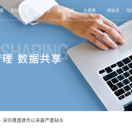
据
官网商城
招商加盟
集团动态
水健康
体验点
加
>
深圳遭遇建市以来最严重缺水