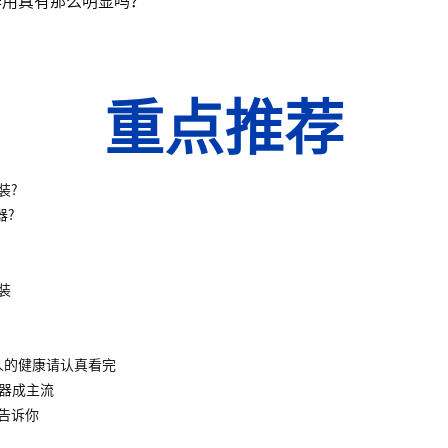
重点推荐
装?
器?
装
人的健康请认真看完
水器成主流
告诉你