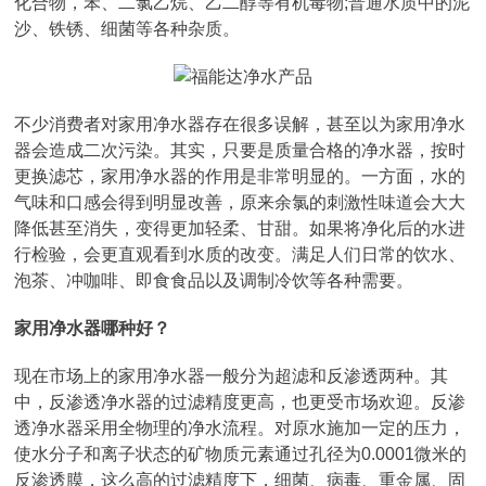
化合物，苯、二氯乙烷、乙二醇等有机毒物;普通水质中的泥
沙、铁锈、细菌等各种杂质。
不少消费者对家用净水器存在很多误解，甚至以为家用净水
器会造成二次污染。其实，只要是质量合格的净水器，按时
更换滤芯，家用净水器的作用是非常明显的。一方面，水的
气味和口感会得到明显改善，原来余氯的刺激性味道会大大
降低甚至消失，变得更加轻柔、甘甜。如果将净化后的水进
行检验，会更直观看到水质的改变。满足人们日常的饮水、
泡茶、冲咖啡、即食食品以及调制冷饮等各种需要。
家用净水器哪种好？
现在市场上的家用净水器一般分为超滤和反渗透两种。其
中，反渗透净水器的过滤精度更高，也更受市场欢迎。反渗
透净水器采用全物理的净水流程。对原水施加一定的压力，
使水分子和离子状态的矿物质元素通过孔径为0.0001微米的
反渗透膜，这么高的过滤精度下，细菌、病毒、重金属、固