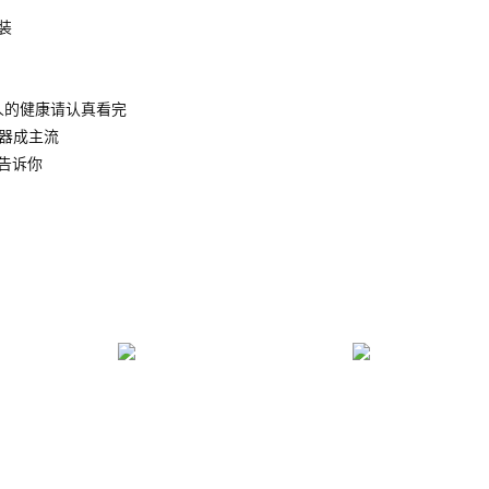
装
人的健康请认真看完
水器成主流
告诉你