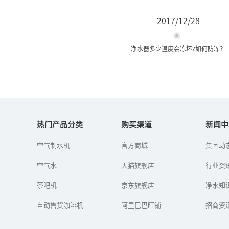
2017/12/28
净水器多少温度会冻坏?如何防冻？
净水器多少温度会冻坏?如何
防冻？
热门产品分类
购买渠道
新闻中
空气制水机
官方商城
集团动
冬至已过，我国也随之进
入了“冬九九”，真正冷
空气水
天猫旗舰店
的季节来了，一些北方地
行业资
区还下起了雪。在给自己
保暖的同时，也要多注意
茶吧机
京东旗舰店
净水知
家用净水器...
自动售货咖啡机
阿里巴巴旺铺
招商资