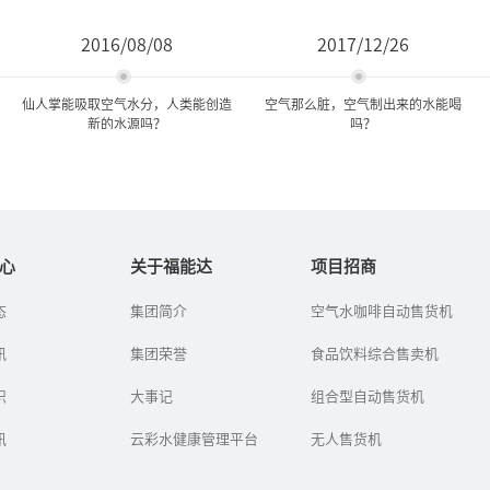
2016/08/08
2017/12/26
仙人掌能吸取空气水分，人类能创造
空气那么脏，空气制出来的水能喝
新的水源吗？
吗？
仙人掌能吸取空气水分，人
空气那么脏，空气制出来的
类能创造新的水源吗...
水能喝吗？
心
关于福能达
项目招商
态
集团简介
空气水咖啡自动售货机
看到草帽飞跑，人们想到
如何从空气中取水？初次
制作车轮；看到蜻蜓和小
听到空气制水机的人，第
讯
鸟展翅高飞，人们发明了
集团荣誉
一反应都是：“如今的空
食品饮料综合售卖机
飞机；只要密切观察大自
气那么脏，制出来的水能
然的各种生物现象，就能
喝吗？”
识
大事记
组合型自动售货机
找到丰富的...
讯
云彩水健康管理平台
无人售货机