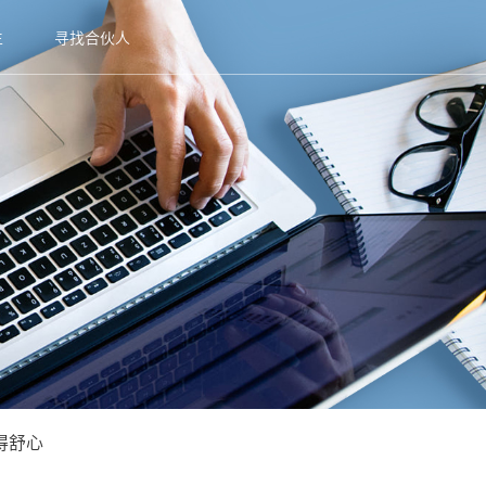
生
寻找合伙人
得舒心