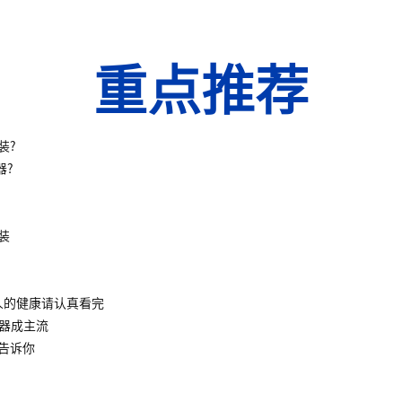
重点推荐
装?
器?
装
人的健康请认真看完
水器成主流
告诉你