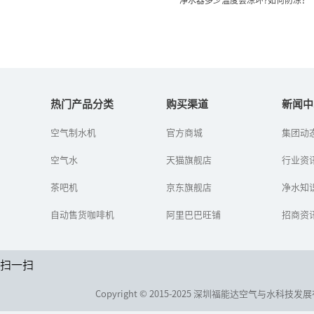
净水器多少温度会冻坏?如何
防冻？
热门产品分类
购买渠道
新闻中
空气制水机
官方商城
集团动
冬至已过，我国也随之进
入了“冬九九”，真正冷
空气水
天猫旗舰店
的季节来了，一些北方地
行业资
区还下起了雪。在给自己
保暖的同时，也要多注意
茶吧机
京东旗舰店
净水知
家用净水器...
自动售货咖啡机
阿里巴巴旺铺
招商资
扫一扫
Copyright © 2015-2025 深圳福能达空气与水科