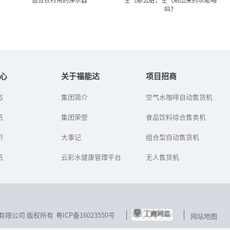
吗？
适合农村用的净水器
空气那么脏，空气制出来的
水能喝吗？
心
关于福能达
项目招商
农村有必要安装净水器
态
集团简介
空气水咖啡自动售货机
如何从空气中取水？初次
吗？什么样的净水器适合
听到空气制水机的人，第
农村？
讯
集团荣誉
一反应都是：“如今的空
食品饮料综合售卖机
气那么脏，制出来的水能
喝吗？”
识
大事记
组合型自动售货机
讯
云彩水健康管理平台
无人售货机
技发展有限公司 版权所有
粤ICP备16023550号
网站地图