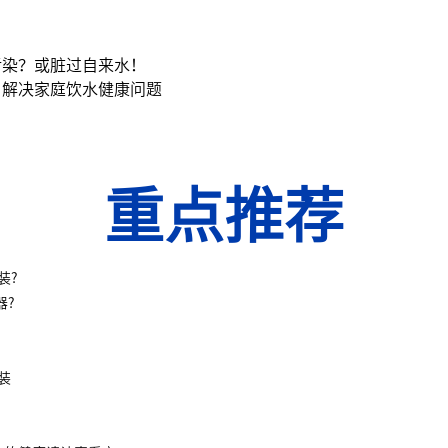
污染？或脏过自来水！
，解决家庭饮水健康问题
重点推荐
装?
器?
装