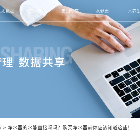
水质数据
官网商城
集团动态
水健康
水养
识
>
净水器的水能直接喝吗？购买净水器前你应该知道这些！