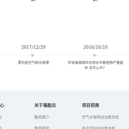
2017/12/29
2016/10/10
黑科技空气制水原理
听说美国城市饮用水中致癌物严重超
标 该怎么办？
黑科技空气制水原理
听说美国城市饮用水中致癌
物严重超标 该怎么...
心
关于福能达
项目招商
自21世纪以来，“黑科
态
集团简介
空气水咖啡自动售货机
最近，一篇《可怕! 洛杉
技”从以往的幻想到如今
矶、纽约等城市饮用水严
的普及，各种黑科技产
讯
集团荣誉
重超标 2亿人受肺癌"致
食品饮料综合售卖机
品“扑面而来”，黑科