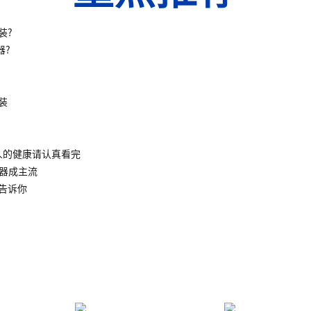
装?
器?
装
人的健康请认真看完
水器成主流
告诉你