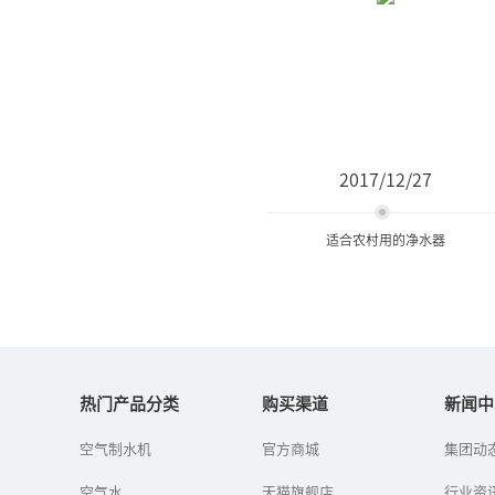
2017/12/27
适合农村用的净水器
适合农村用的净水器
热门产品分类
购买渠道
新闻中
农村有必要安装净水器
空气制水机
官方商城
集团动
吗？什么样的净水器适合
农村？
空气水
天猫旗舰店
行业资