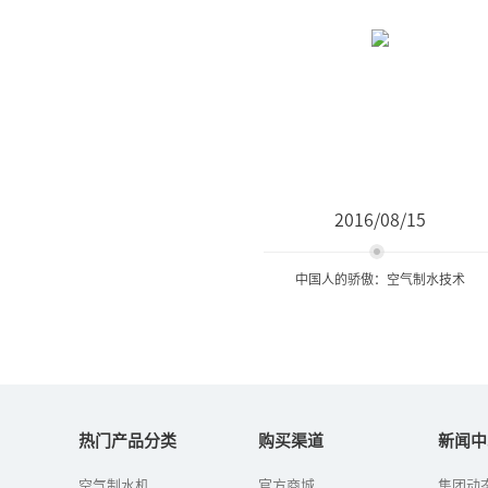
2016/08/15
中国人的骄傲：空气制水技术
中国人的骄傲：空气制水技
术
热门产品分类
购买渠道
新闻中
空气制水机
官方商城
集团动
近几年的报纸经常看到叙