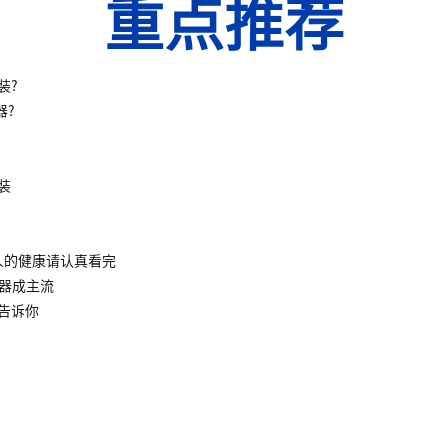
重点推荐
装?
器?
装
人的健康请认真看完
水器成主流
告诉你