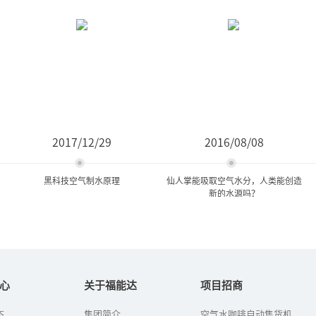
2017/12/29
2016/08/08
黑科技空气制水原理
仙人掌能吸取空气水分，人类能创造
新的水源吗？
黑科技空气制水原理
仙人掌能吸取空气水分，人
类能创造新的水源吗...
心
关于福能达
项目招商
自21世纪以来，“黑科
态
集团简介
空气水咖啡自动售货机
看到草帽飞跑，人们想到
技”从以往的幻想到如今