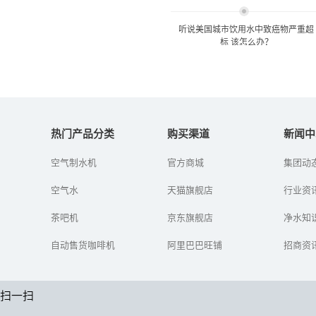
听说美国城市饮用水中致癌物严重超
标 该怎么办？
听说美国城市饮用水中致癌
物严重超标 该怎么...
热门产品分类
购买渠道
新闻中
空气制水机
官方商城
集团动
最近，一篇《可怕! 洛杉
矶、纽约等城市饮用水严
空气水
天猫旗舰店
重超标 2亿人受肺癌"致
行业资
命"危害！》在朋友圈悄然
传播起...
茶吧机
京东旗舰店
净水知
自动售货咖啡机
阿里巴巴旺铺
招商资
扫一扫