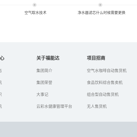
空气取水技术
净水器滤芯什么时候需要更换
空气取水技术
净水器滤芯什么时候需要更
换
心
关于福能达
项目招商
全球有13个人均水资源贫
态
集团简介
空气水咖啡自动售货机
随着水污染的加剧，净水
乏国家，中国就是其中之
器现在已经进入了许多普
一。喝水难，喝安全健康
讯
集团荣誉
通家庭当中。很多家庭中
食品饮料综合售卖机
水难，都已经成为了普遍
的饮用水得以净化，但是
现象了。为了解决这个问
现在却出现了一个这样的
识
题，福能...
大事记
组合型自动售货机
问题，有很...
讯
云彩水健康管理平台
无人售货机