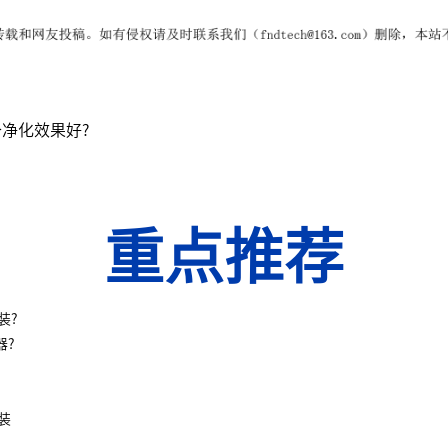
净化效果好?
重点推荐
装?
器?
装