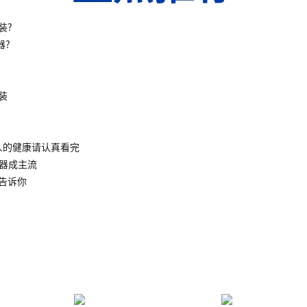
装?
器?
装
人的健康请认真看完
水器成主流
告诉你