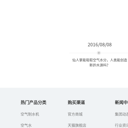
2016/08/08
仙人掌能吸取空气水分，人类能创造
新的水源吗？
仙人掌能吸取空气水分，人
类能创造新的水源吗...
热门产品分类
购买渠道
新闻中
空气制水机
官方商城
集团动
看到草帽飞跑，人们想到
制作车轮；看到蜻蜓和小
空气水
天猫旗舰店
鸟展翅高飞，人们发明了
行业资