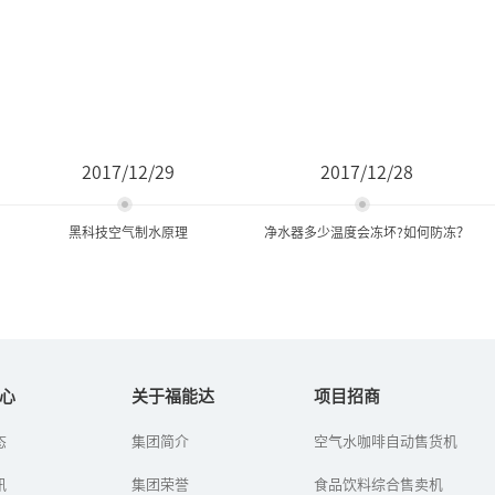
2017/12/29
2017/12/28
黑科技空气制水原理
净水器多少温度会冻坏?如何防冻？
黑科技空气制水原理
净水器多少温度会冻坏?如何
防冻？
心
关于福能达
项目招商
自21世纪以来，“黑科
态
集团简介
空气水咖啡自动售货机
冬至已过，我国也随之进
技”从以往的幻想到如今
入了“冬九九”，真正冷
的普及，各种黑科技产
讯
集团荣誉
的季节来了，一些北方地
食品饮料综合售卖机
品“扑面而来”，黑科