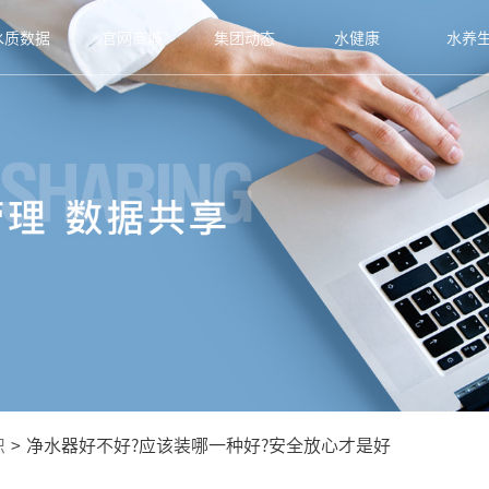
水质数据
官网商城
集团动态
水健康
水养
识
>
净水器好不好?应该装哪一种好?安全放心才是好