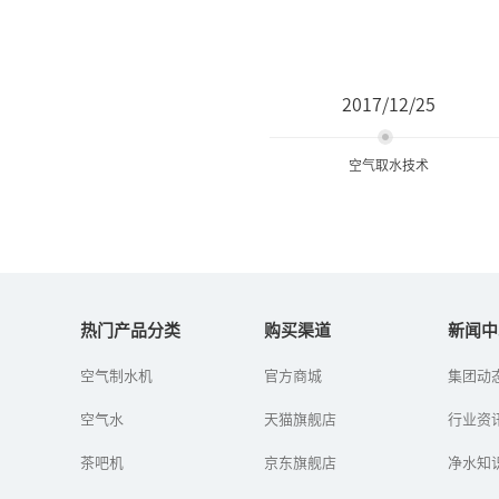
2017/12/25
空气取水技术
空气取水技术
热门产品分类
购买渠道
新闻中
全球有13个人均水资源贫
空气制水机
官方商城
集团动
乏国家，中国就是其中之
一。喝水难，喝安全健康
空气水
天猫旗舰店
行业资
水难，都已经成为了普遍
现象了。为了解决这个问
茶吧机
京东旗舰店
题，福能...
净水知