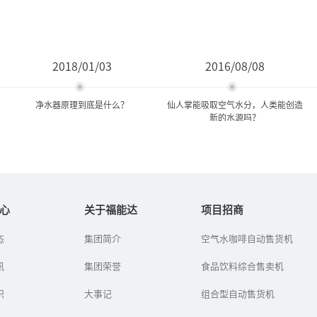
2018/01/03
2016/08/08
净水器原理到底是什么？
仙人掌能吸取空气水分，人类能创造
新的水源吗？
净水器原理到底是什么？
仙人掌能吸取空气水分，人
类能创造新的水源吗...
心
关于福能达
项目招商
随着人们对健康的重视，
态
集团简介
空气水咖啡自动售货机
看到草帽飞跑，人们想到
饮用水的质量开始被人们
制作车轮；看到蜻蜓和小
关注，各种净水器渐渐进
讯
集团荣誉
鸟展翅高飞，人们发明了
食品饮料综合售卖机
入人们的家中。那么，净
飞机；只要密切观察大自
水器原理到底是什么？真
然的各种生物现象，就能
识
能达到净水...
大事记
组合型自动售货机
找到丰富的...