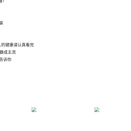
器?
装
人的健康请认真看完
水器成主流
告诉你