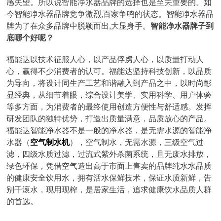
感失望。所以说智能净水器品牌的选择也是至关重要的。如
今智能净水器品牌竞争激烈,百家争鸣的状态。智能净水器品
牌为了在众多品牌中脱颖而出,大显身手。
智能净水器牌子到
底哪个好呢？
福能达以技术征服人心，以产品俘虏人心，以质量打动人
心，赢得不少消费者的认可。福能达坚持科技创新，以品质
为导向，将设计同生产工艺和谐融入到产品之中，以时尚彰
显经典，从细节着眼，综合设计美学、实用科学、用户体验
等多方面，为消费者的最终使用创造方便性与舒适感。发挥
研发团队的独特优势，打造出质量满意，品质放心的产品。
福能达智能净水器不是一般的净水器，是无需水源的智能净
水器（
空气制水机
），空气制水，无需水源，三级空气过
滤，四级水质过滤，过流式紫外杀菌系统，且无废水排放，
绿色环保，凭借空气造出高于市面上售卖的品牌纯水水品质
的健康安全饮用水，拥有活水保鲜技术，保证水质新鲜，告
别千滚水，现用现榨，是居家生活，追求健康饮水品质人群
的首选。