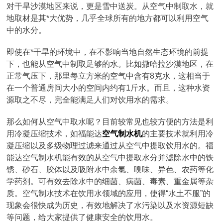
对干旱沙漠地区来说，更是雪中送炭。从空气中制取水，就
地取材是其*大优势，几乎全球所有的地方都可以利用空气
中的水分。
即使在*干旱的环境中，在不影响当地自然生态环境的前提
下，也能从空气中制取足够的水。比如撒哈拉沙漠地区，在
正常气压下，那里每立方米的空气中含有8克水，这相当于
在一个普通房间大小的空间内约有1斤水。而且，这种水资
源取之不尽，完全能满足人们对饮用水的需求。
那么如何从空气中取水呢？目前较常见也较方便的方法是利
用冷凝压缩技术，如福能达
空气制水机
的主要技术就利用冷
凝压缩以及多级物理过滤来通过从空气中提取饮用水的。福
能达空气制水机能有效的从空气中提取水分并滤除水中的铁
锈、砂石、胶体以及吸附水中余氯、嗅味、异色、农药等化
学药剂。可有效去除水中的细菌、病菌、毒素、重金属等杂
质。空气制水技术在饮用水领域的应用，使得“水土不服”的
现象会很快成为历史，有效地解决了水污染以及水资源短缺
等问题，给大家提供了健康安全的饮用水。