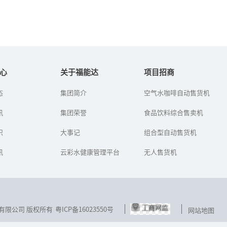
空气取水技术
净水器多少温度会冻坏?如何
防冻？
心
关于福能达
项目招商
全球有13个人均水资源贫
态
集团简介
空气水咖啡自动售货机
冬至已过，我国也随之进
乏国家，中国就是其中之
入了“冬九九”，真正冷
一。喝水难，喝安全健康
讯
集团荣誉
的季节来了，一些北方地
食品饮料综合售卖机
水难，都已经成为了普遍
区还下起了雪。在给自己
现象了。为了解决这个问
保暖的同时，也要多注意
识
题，福能...
大事记
组合型自动售货机
家用净水器...
讯
云彩水健康管理平台
无人售货机
技发展有限公司 版权所有
粤ICP备16023550号
网站地图