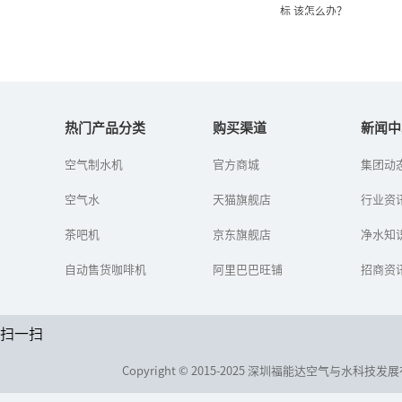
标 该怎么办？
听说美国城市饮用水中致癌
物严重超标 该怎么...
热门产品分类
购买渠道
新闻中
空气制水机
官方商城
集团动
最近，一篇《可怕! 洛杉
矶、纽约等城市饮用水严
空气水
天猫旗舰店
重超标 2亿人受肺癌"致
行业资
命"危害！》在朋友圈悄然
传播起...
茶吧机
京东旗舰店
净水知
自动售货咖啡机
阿里巴巴旺铺
招商资
扫一扫
Copyright © 2015-2025 深圳福能达空气与水科