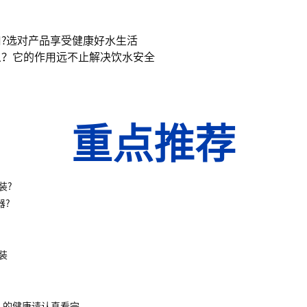
?选对产品享受健康好水生活
么？它的作用远不止解决饮水安全
重点推荐
装?
器?
装
人的健康请认真看完