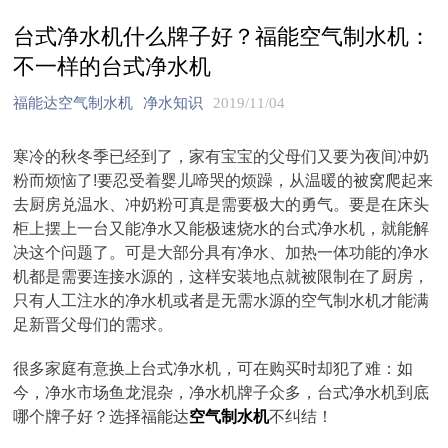
台式净水机什么牌子好？福能空气制水机：
不一样的台式净水机
福能达空气制水机
净水知识
2019/11/04
寒冷的秋冬季已经到了，家有宝宝的父母们又要为夜间冲奶
粉而烦恼了!要忍受着婴儿啼哭的烦躁，从温暖的被窝爬起来
去厨房兑温水、冲奶粉可真是需要极大的勇气。要是在床头
柜上摆上一台又能净水又能极速烧水的台式净水机，就能解
决这个问题了。可是大部分具有净水、加热一体功能的净水
机都是需要连接水源的，这样安装地点就被限制在了厨房，
只有人工注水的净水机或者是无需水源的空气制水机才能满
足新晋父母们的需求。
很多家庭有意换上台式净水机，可在购买时却犯了难：如
今，净水市场鱼龙混杂，净水机牌子众多，台式净水机到底
哪个牌子好？选择福能达
空气制水机
不纠结！