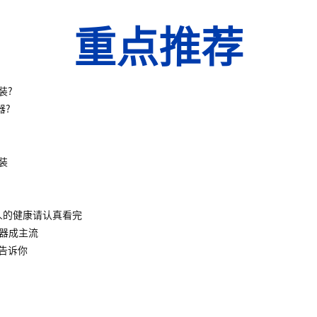
重点推荐
装?
器?
装
人的健康请认真看完
水器成主流
告诉你