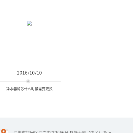
2016/10/10
净水器滤芯什么时候需要更换
净水器滤芯什么时候需要更
换
深圳市福田区深南中路2066号 华能大厦（中区）25层