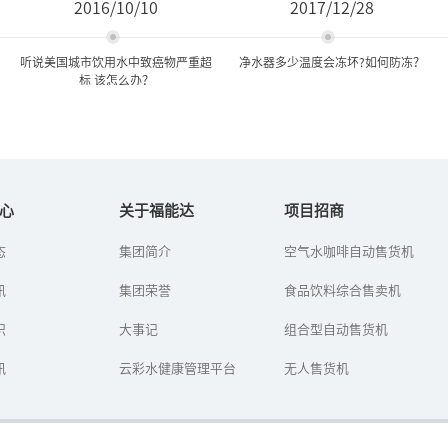
2016/10/10
2017/12/28
听说美国城市饮用水中致癌物严重超
净水器多少温度会冻坏?如何防冻？
标 该怎么办？
听说美国城市饮用水中致癌
净水器多少温度会冻坏?如何
物严重超标 该怎么...
防冻？
心
关于福能达
项目招商
态
集团简介
空气水咖啡自动售货机
最近，一篇《可怕! 洛杉
冬至已过，我国也随之进
矶、纽约等城市饮用水严
入了“冬九九”，真正冷
讯
重超标 2亿人受肺癌"致
集团荣誉
的季节来了，一些北方地
食品饮料综合售卖机
命"危害！》在朋友圈悄然
区还下起了雪。在给自己
传播起...
保暖的同时，也要多注意
识
大事记
组合型自动售货机
家用净水器...
讯
云彩水健康管理平台
无人售货机