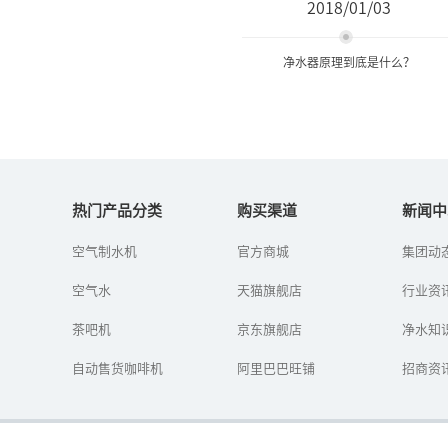
2018/01/03
净水器原理到底是什么？
净水器原理到底是什么？
热门产品分类
购买渠道
新闻中
随着人们对健康的重视，
空气制水机
官方商城
集团动
饮用水的质量开始被人们
关注，各种净水器渐渐进
空气水
天猫旗舰店
行业资
入人们的家中。那么，净
水器原理到底是什么？真
茶吧机
京东旗舰店
能达到净水...
净水知
自动售货咖啡机
阿里巴巴旺铺
招商资
扫一扫