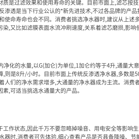
材质是过滤效果和使用寿命的关键。目前市面上,滤芯按
中反渗透是当下行业公认的*新先进技术,不过各品牌的产
果和使命寿命也会不同。消费者挑选净水器时,建议从上述多
染,又比如滤膜表面水流冲刷速度,关系着滤芯磨损,影响
内净化的水量,以G(加仑)为单位,1加仑约等于4升,通量大
换算,则是8升/小时。目前市面上传统反渗透净水器,多数是5
随着人们的净水需求增多,大通量的净水器成为主流。消费者
因素,可适当挑选水通量大的产品。
于工作状态,因此千万不要忽略掉噪音、用电安全等影响生
水器时,消费者可先体验,细心查看产品是否具备降噪、节