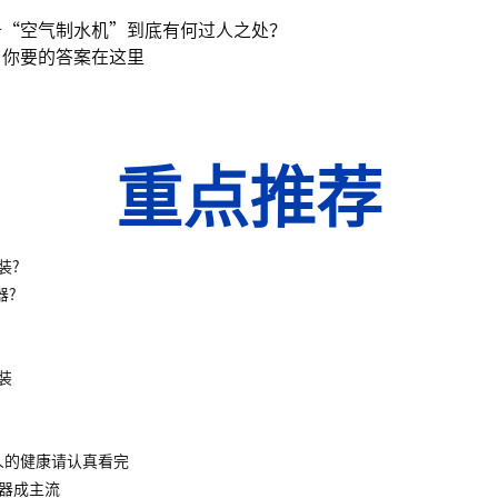
备“空气制水机”到底有何过人之处？
？你要的答案在这里
重点推荐
装?
器?
装
人的健康请认真看完
水器成主流