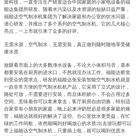
发科技，一直专注生产研发适合中国家庭的小家电设备的福
能达集团所研发。随着水污染以及水资源的短缺日益严重，
福能达空气制水机集团为了解决家庭和办公室的饮水问题，
潜心研发，并推出了多个系列的空气制水机。它的几大核心
亮点，一上市就引来了众多的好评。
无需水源，空气制水，无需安装，真正做到随时随地享受健
康水质
放眼看市面上的大多数净水设备，不论大小体积与否，基本
都要安装在厨房的进水口，不然就没办法工作。福能达察觉
到受众的需求点，研发的福能达免安装智能空气制水机就是
一款非常方便的空气制水机机产品，它采用了立式的设计，
随处可放，不需要进行安装，而且体积娇小，不会占用过多
空间。意味着你可以拿来拿去，客厅厨房自由切换，特别适
合家里有小朋友的家庭，晚上起来冲奶想必是很多家庭的痛
苦，福能达就很好的解决了这些。办公室饮水更受益，在忙
碌的工作间歇，依然能喝到好喝放心的水质;出去游玩都可以
带上福能达空气制水机，只要插上电，就可以喝到优质水