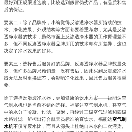
最好到正规渠道选购，比较选到假冒伪劣产品，有品质和售
后的保证。
要素二：除了品牌外，小编觉得反渗透净水器所搭载的技
术、净化效果、外观结构等方面都要着重考虑，尤其是反渗
透净水器的技术，虽然市面上反渗透净水器的工作原理差不
多，但不同反渗透净水器品牌所用的技术却有所差异，这也
决定了净水效果的好坏。
要素三：选择售后服务好的品牌。反渗透净水器品牌数量众
多，但许多品牌只顾销量，没有售后，因此买到反渗透净水
器无法及时更换滤芯，会影响净化效果，因此售后服务很重
要。
除了选择反渗透净水器，更加健康的饮水方案——福能达空
气制水机也是当前不错的选择。福能达空气制水机，将空气
中的水分子冷凝、过滤、吸附，再经过三级空气过滤和四级
水路过滤，鲜榨出符合航天员标准的直饮水。福能达
空气制
水机
不仅零废水比，而且从源头上杜绝自来水的二次污染。