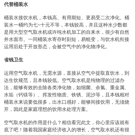
代替桶装水
桶装水接饮水机，本钱高、有用期短、更易受二次净化。桶
装水一桶约为七~十元不等，本钱较高，并且这种水少数都
是用大型空气取水机或许纯水机加工的自来水，很少有自然
井水面市。一同桶装水寄存时刻短，易蜕变，与饮水机衔接
运用后处于开放形态，会被空气中的净化物净化。
省钱卫生
运用空气取水机，无需水源，直接从空气中提取直饮水，到
达生饮规范，且本钱较低。空气取水机是纯物理的过滤办
法，能够有效的去除各类净化物，如细菌、余氯、重金属、
水垢（钙镁等）、挥发性物质、铁锈、泥沙等，且本钱相对
桶装水来说要低很多，出水口感好，能够间接饮用，无须烧
开，因此是家庭理想的饮用水处理方案。
空气取水机的作用是什么？相信看完此文，你心里应该就有
底了吧！随着我国家庭经济收入的增长，空气取水机还有很