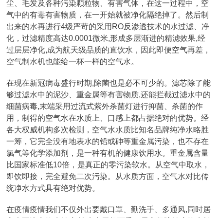
尘、毛发及各种污染颗粒物、有害气体，在这一过程中，空
气中的有毒有害物质，在一开始就被净化隔绝掉了。然后制
出来的水再进行4级严苛的采用RO反渗透技术的水过滤、净
化，过滤精度高达0.0001微米,形成多层渐进的精滤效果,经
过层层净化,成为航天级品质的直饮水，因此即便空气再差，
空气制水机也能给一杯一样的空气水。
在现在新冠病毒盛行时期,除菌也是必不可少的。滤芯除了能
够过滤水中的泥沙、重金属等有害物质,还能拦截过滤水中的
细菌病毒,末端采用过流式紫外杀菌灯进行抑菌、杀菌的作
用，制得的空气水在水质上、口感上都占据绝对的优势。经
各大权威机构多次检测，空气水水质比知名品牌纯净水略胜
一筹，它完全没有地表水的铅或砷等重金属污染，也不存在
氯气等化学添加剂，是一种有机的健康饮用水。重金属含量
比国家标准低10倍，是真正的零污染软水。从空气中取水，
即饮即接，完全避免二次污染。从水质方面，空气水对比传
统净水方式具有绝对优势。
在疫情疫情我们不仅外出要戴口罩、勤洗手、多通风,同时居