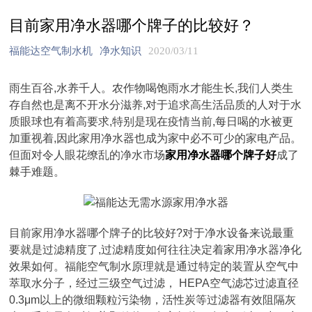
目前家用净水器哪个牌子的比较好？
福能达空气制水机
净水知识
2020/03/11
雨生百谷,水养千人。农作物喝饱雨水才能生长,我们人类生
存自然也是离不开水分滋养,对于追求高生活品质的人对于水
质眼球也有着高要求,特别是现在疫情当前,每日喝的水被更
加重视着,因此家用净水器也成为家中必不可少的家电产品。
但面对令人眼花缭乱的净水市场
家用净水器哪个牌子好
成了
棘手难题。
目前家用净水器哪个牌子的比较好?对于净水设备来说最重
要就是过滤精度了,过滤精度如何往往决定着家用净水器净化
效果如何。福能空气制水原理就是通过特定的装置从空气中
萃取水分子，经过三级空气过滤， HEPA空气滤芯过滤直径
0.3μm以上的微细颗粒污染物，活性炭等过滤器有效阻隔灰