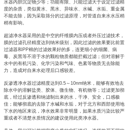
水器内胆沉淀物少等；功能有限、只能过滤大于设定过滤精
度的杂质，类似黄水、黑水、异味水、水碱、水垢、重金属
不能去除，因为采取筛分的过滤原理，对管道自来水水压稍
稍有影响。
超滤净水器采用的是中空的纤维膜内压或者外压过滤技术，
膜的过滤孔径精度达到纳米级别，因此过滤的效果要比前置
过滤器和PP棉的过滤效果好的多，连更细小的细菌、病
毒、炭黑等不溶于水的颗粒物质都能拦截过滤；但对溶解于
水中的有机污染、化学污染和气味、色素等物质无去除能
力，造成对自来水处理后口感较差。
反渗透净水器过滤精度达到0.5～10nm纳米，能够有效地去
除水中的溶解盐类、胶体、微生物、有机物等；过滤更加彻
底，经过反渗透和纳滤制出来的水，干净、安全，口感极
佳；能够彻底的去除了水碱和水垢，对于北方和西部使用地
下水的地区来说，净水效果非常明显，如果水质污染比较严
重或者不清楚水质情况的建议使用此类净水器。