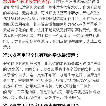
水效果也有比较大的差异
。目前只有反渗透净水器过滤
后的水可以达到直饮标准。福能达空气制水机，作为升级版
的净水器，无需水源，可以直接从
空气中取水
，经过3级空
气过滤和4级水过滤，在RO反渗透膜的作用下，生产的水达
到航天饮用标准。其去除杂质和细菌能力在水污染严重的今
天起着净化的作用。但并不是安装完就可以高枕无忧。无论
选择哪一款净水器，都要遵守一个原则： 一定要按照要求
维护，尤其是定期更换滤芯，否则反倒滋生细菌，造成二次
污染。
净水器有用吗？只有您的身体最清楚：
假如你没有使用净水器，那么你的器官就会成为过滤自来水
的“净水器”，时间长了，就会加重身体各个器官的负担，相
当于慢性自杀。这一点都不夸张，水是生命之源，健康是生
命之本。根据世界卫生组织统计报道：“人类80%的疾病和
33%的死亡与饮用水卫生有关。”净水器就相当于体外
的“肾”，它不能治病，但是它能防病。请您不要把身体当做
净水器，关注你我健康，从改变饮水习惯开始。
净水器有用吗？家用净水器有效果吗？