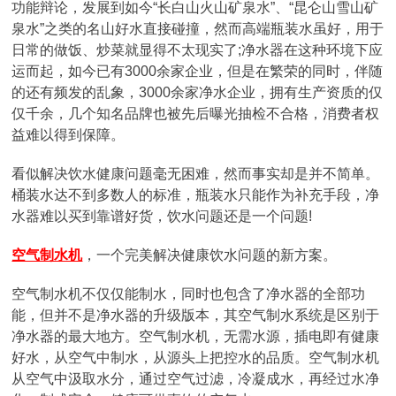
功能辩论，发展到如今“长白山火山矿泉水”、“昆仑山雪山矿
泉水”之类的名山好水直接碰撞，然而高端瓶装水虽好，用于
日常的做饭、炒菜就显得不太现实了;净水器在这种环境下应
运而起，如今已有3000余家企业，但是在繁荣的同时，伴随
的还有频发的乱象，3000余家净水企业，拥有生产资质的仅
仅千余，几个知名品牌也被先后曝光抽检不合格，消费者权
益难以得到保障。
看似解决饮水健康问题毫无困难，然而事实却是并不简单。
桶装水达不到多数人的标准，瓶装水只能作为补充手段，净
水器难以买到靠谱好货，饮水问题还是一个问题!
空气制水机
，一个完美解决健康饮水问题的新方案。
空气制水机不仅仅能制水，同时也包含了净水器的全部功
能，但并不是净水器的升级版本，其空气制水系统是区别于
净水器的最大地方。空气制水机，无需水源，插电即有健康
好水，从空气中制水，从源头上把控水的品质。空气制水机
从空气中汲取水分，通过空气过滤，冷凝成水，再经过水净