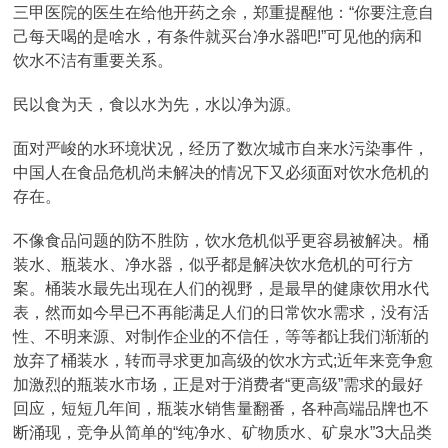
三甲医院的医生在给他开药之余，郑重提醒他：“你要注意自
己每天喝的是啥水，有条件就买台净水器吧!”可见他的病和
饮水不洁有重要关系。
民以食为天，食以水为先，水以净为源。
面对严峻的水环境状况，经历了数次城市自来水污染事件，
中国人在食品危机尚未解决的情况下又必须面对饮水危机的
存在。
不像食品问题的防不胜防，饮水危机似乎更容易被解决。桶
装水、瓶装水、净水器，似乎都是解决饮水危机的可行方
案。桶装水最先出现在人们的视野，是最早的健康饮用水代
表，然而如今早已不再能满足人们的日常饮水需求，没有活
性、不明来源、对制作企业的不信任，等等都让我们渐渐的
放弃了桶装水，转而寻求更加高级的饮水方式;近年来竞争愈
加激烈的瓶装水市场，正是对于消费者“更高级”需求的最好
回应，短短几年间，瓶装水销售量翻番，各种高端品牌也不
断涌现，竞争从简单的“纯净水、矿物质水、矿泉水”3大品类