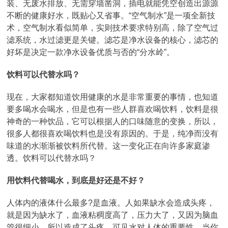
装、无废水排放、无需穿墙凿洞，插电就能凭空创造出源源
不断的健康好水，既贴心又省事。“空气制水”是一项全新技
术，空气制水看似简单，实则技术要求特别高，除了空气过
滤系统，水过滤更是关键。滤芯是净水设备的核心，滤芯的
好坏是决定一款净水设备优质与否的“分水岭”。
饮料可以代替水吗？
现在，大家都知道饮用健康的水是非常重要的事情，也知道
要多喝水会喝水，但是也有一些人群喜欢喝饮料，饮料是很
神奇的一种饮品，它可以根据人的口味随意的变换，所以，
很多人都很喜欢喝饮料也是没有原因的。于是，纯净而没有
味道的水渐渐被饮料所代替。这一变化正在向许多家庭渗
透。饮料可以代替水吗？
用饮料代替喝水，到底是好还是不好？
人体内的液体什么最多?是血液。人如果缺水会造成头疼，
就是因为缺水了，血液粘稠度高了，压力大了，又因为脑血
管很细小，所以造成了头疼。可见水对人体的重要性。当你