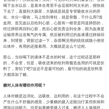
喝下去水以后，是基本在胃里不会逗留时间太长的，很快就
下去了，直接到大肠里，大肠就是就是专管吸收水分的所
在。水分一吸收，马上给到脊柱，就是骨髓，干什么用?造
血用。造完血以后给到心脏，心脏有一根管是同道肺部的，
经过肺部再回到心脏，然后心脏负责达到全身，因为血液是
运输营养运送氧气的专属。然后被利用过的血液通过静脉回
来，到肾脏，肾脏过滤一下，杂质啊没用的统统就随小便排
出体外，有用的还接着用。大概就是这么个过程。
那么，当你喝下的液体不是水的时候，这个过程还是那样
的，不会变，但是，吸收进来的给到骨髓造血用的可就是饮
料了，害怕了吧?这还不是最可怕的，最可怕的就是饮料里
大都添加了糖。
糖对人体有哪些作用呢？
人体对糖是边消化、边吸收、边利用的，在这个过程中不会
产生什么不舒服的感觉，少量糖的摄入还能治疗某些疾病和
增加运动能力。但是如果糖类摄入过多，糖进入人体循环，