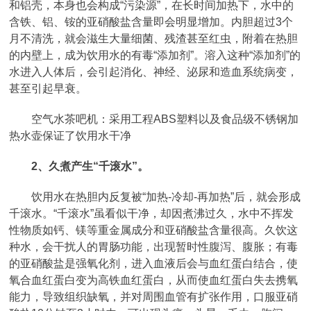
和铝壳，本身也会构成“污染源”，在长时间加热下，水中的
含铁、铝、铵的亚硝酸盐含量即会明显增加。内胆超过3个
月不清洗，就会滋生大量细菌、残渣甚至红虫，附着在热胆
的内壁上，成为饮用水的有毒“添加剂”。溶入这种“添加剂”的
水进入人体后，会引起消化、神经、泌尿和造血系统病变，
甚至引起早衰。
空气水茶吧机：采用工程ABS塑料以及食品级不锈钢加
热水壶保证了饮用水干净
2、久煮产生“千滚水”。
饮用水在热胆内反复被“加热-冷却-再加热”后，就会形成
千滚水。“千滚水”虽看似干净，却因煮沸过久，水中不挥发
性物质如钙、镁等重金属成分和亚硝酸盐含量很高。久饮这
种水，会干扰人的胃肠功能，出现暂时性腹泻、腹胀；有毒
的亚硝酸盐是强氧化剂，进入血液后会与血红蛋白结合，使
氧合血红蛋白变为高铁血红蛋白，从而使血红蛋白失去携氧
能力，导致组织缺氧，并对周围血管有扩张作用，口服亚硝