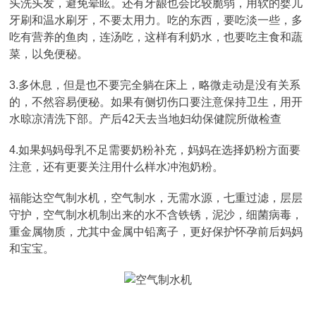
头洗头发，避免晕眩。还有牙龈也会比较脆弱，用软的婴儿
牙刷和温水刷牙，不要太用力。吃的东西，要吃淡一些，多
吃有营养的鱼肉，连汤吃，这样有利奶水，也要吃主食和蔬
菜，以免便秘。
3.多休息，但是也不要完全躺在床上，略微走动是没有关系
的，不然容易便秘。如果有侧切伤口要注意保持卫生，用开
水晾凉清洗下部。产后42天去当地妇幼保健院所做检查
4.如果妈妈母乳不足需要奶粉补充，妈妈在选择奶粉方面要
注意，还有更要关注用什么样水冲泡奶粉。
福能达空气制水机，空气制水，无需水源，七重过滤，层层
守护，空气制水机制出来的水不含铁锈，泥沙，细菌病毒，
重金属物质，尤其中金属中铅离子，更好保护怀孕前后妈妈
和宝宝。