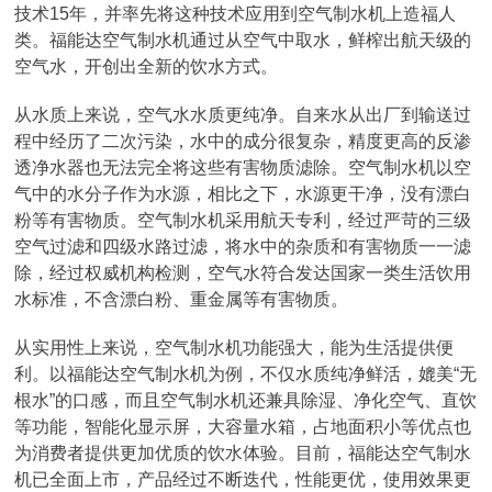
技术15年，并率先将这种技术应用到空气制水机上造福人
类。福能达空气制水机通过从空气中取水，鲜榨出航天级的
空气水，开创出全新的饮水方式。
从水质上来说，空气水水质更纯净。自来水从出厂到输送过
程中经历了二次污染，水中的成分很复杂，精度更高的反渗
透净水器也无法完全将这些有害物质滤除。空气制水机以空
气中的水分子作为水源，相比之下，水源更干净，没有漂白
粉等有害物质。空气制水机采用航天专利，经过严苛的三级
空气过滤和四级水路过滤，将水中的杂质和有害物质一一滤
除，经过权威机构检测，空气水符合发达国家一类生活饮用
水标准，不含漂白粉、重金属等有害物质。
从实用性上来说，空气制水机功能强大，能为生活提供便
利。以福能达空气制水机为例，不仅水质纯净鲜活，媲美“无
根水”的口感，而且空气制水机还兼具除湿、净化空气、直饮
等功能，智能化显示屏，大容量水箱，占地面积小等优点也
为消费者提供更加优质的饮水体验。目前，福能达空气制水
机已全面上市，产品经过不断迭代，性能更优，使用效果更