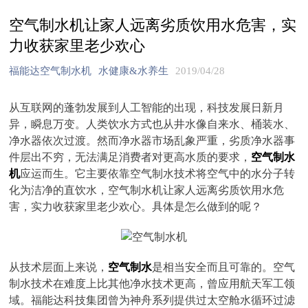
空气制水机让家人远离劣质饮用水危害，实
力收获家里老少欢心
福能达空气制水机
水健康&水养生
2019/04/28
从互联网的蓬勃发展到人工智能的出现，科技发展日新月
异，瞬息万变。人类饮水方式也从井水像自来水、桶装水、
净水器依次过渡。然而净水器市场乱象严重，劣质净水器事
件层出不穷，无法满足消费者对更高水质的要求，
空气制水
机
应运而生。它主要依靠空气制水技术将空气中的水分子转
化为洁净的直饮水，空气制水机让家人远离劣质饮用水危
害，实力收获家里老少欢心。具体是怎么做到的呢？
从技术层面上来说，
空气制水
是相当安全而且可靠的。空气
制水技术在难度上比其他净水技术更高，曾应用航天军工领
域。福能达科技集团曾为神舟系列提供过太空舱水循环过滤