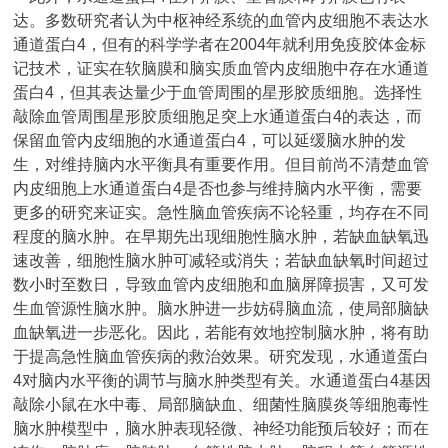
达。多数研究者认为中枢神经系统的血管内皮细胞不表达水
通道蛋白4，但有的科学学者在2004年就利用免疫胶体金标
记技术，证实在软脑膜和脑实质血管内皮细胞中存在水通道
蛋白4，但其表达量少于血管周围的星形胶质细胞。选择性
敲除血管周围星形胶质细胞足突上水通道蛋白4的表达，而
保留血管内皮细胞的水通道蛋白4，可以延缓脑水肿的发
生，对维持脑内水平衡具有重要作用。但目前尚不清楚血管
内皮细胞上水通道蛋白4是否也参与维持脑内水平衡，需要
更多的研究来证实。急性脑血管疾病不论轻重，均存在不同
程度的脑水肿。在早期先出现细胞性脑水肿，若缺血缺氧迅
速改善，细胞性脑水肿可减轻或消失；若缺血缺氧时间超过
数小时至数日，导致血管内皮细胞和血脑屏障损害，又可发
生血管源性脑水肿。脑水肿进一步妨碍脑血流，使局部脑缺
血缺氧进一步恶化。因此，若能有效地控制脑水肿，将有助
于提高急性脑血管疾病的救治效果。研究发现，水通道蛋白
4对脑内水平衡的调节与脑水肿类型有关。水通道蛋白4基因
敲除小鼠在水中毒、局部脑缺血、细菌性脑膜炎等细胞毒性
脑水肿模型中，脑水肿表现轻微、神经功能预后较好；而在