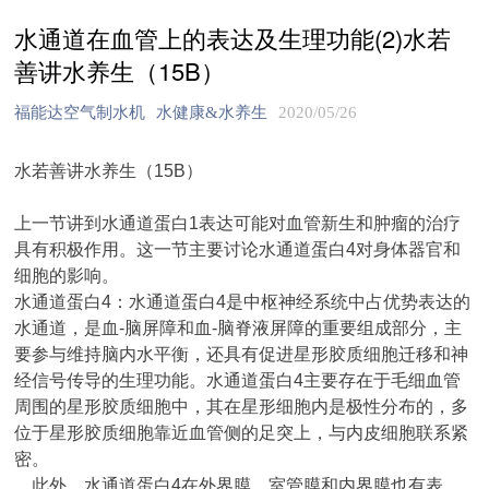
水通道在血管上的表达及生理功能(2)水若
善讲水养生（15B）
福能达空气制水机
水健康&水养生
2020/05/26
水若善讲水养生（15B）
上一节讲到水通道蛋白1表达可能对血管新生和肿瘤的治疗
具有积极作用。这一节主要讨论水通道蛋白4对身体器官和
细胞的影响。
水通道蛋白4：水通道蛋白4是中枢神经系统中占优势表达的
水通道，是血-脑屏障和血-脑脊液屏障的重要组成部分，主
要参与维持脑内水平衡，还具有促进星形胶质细胞迁移和神
经信号传导的生理功能。水通道蛋白4主要存在于毛细血管
周围的星形胶质细胞中，其在星形细胞内是极性分布的，多
位于星形胶质细胞靠近血管侧的足突上，与内皮细胞联系紧
密。
此外，水通道蛋白4在外界膜、室管膜和内界膜也有表