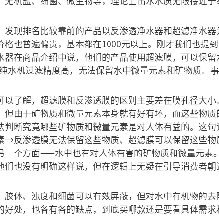
、无机盐、细菌、微生物等，理论上出水水质无限接近于
，发现排名比较靠前的产品以反渗透净水器和超滤净水器
价格也普遍偏贵，基本都在1000元以上。刚才我们也提
水器在商品介绍中说，他们的产品使用超滤膜，可以保留
透纯水机过滤精度高，无法保留水中微量元素和矿物质。
可以了解，超滤膜和反渗透膜的区别主要差在膜孔径大小
，但由于矿物质和微量元素本身就有好有坏，而这些物质
法判断究竟哪些矿物质和微量元素是对人体有益的。这句
素→反渗透膜无法保留这些物质、超滤膜可以保留这些物
另一个方面——水中也有对人体有害的矿物质和微量元素
他们也没有明确这样说，但在逻辑上无疑在引导消费者朝
、胶体、浊度和细菌可以有效屏蔽，但对水中有机物的去
的好处，也各有各的缺点，到底买哪款还是要看具体需求