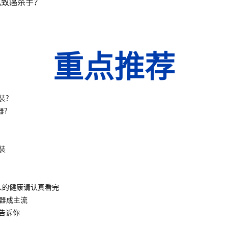
成致癌杀手？
重点推荐
装?
器?
装
人的健康请认真看完
水器成主流
告诉你