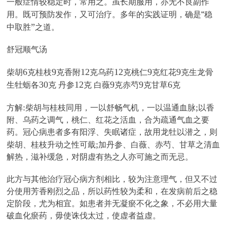
一般症情较稳定时，常用之。虽长期服用，亦无不良副作
“
用。既可预防发作，又可治疗。多年的实践证明，确是
稳
”
中取胜
之道。
舒冠顺气汤
6
9
12
12
9
9
柴胡
克桂枝
克香附
克乌药
克桃仁
克红花
克生龙骨
30
12
9
9
6
生牡蛎各
克 丹参
克 白薇
克赤芍
克甘草
克
:
;
方解
柴胡与桂枝同用，一以舒畅气机，一以温通血脉
以香
附、乌药之调气，桃仁、红花之活血，合为疏通气血之要
药。冠心病患者多有阳浮、失眠诸症，故用龙牡以潜之，则
;
柴胡、桂枝升动之性可戢
加丹参、白薇、赤芍、甘草之清血
解热，滋补缓急，对阴虚有热之人亦可施之而无忌。
此方与其他治疗冠心病方剂相比，较为注意理气，但又不过
分使用芳香刚烈之品，所以药性较为柔和，在发病前后之稳
定阶段，尤为相宜。如患者并无凝瘀不化之象，不必用大量
破血化瘀药，毋使诛伐太过，使虚者益虚。