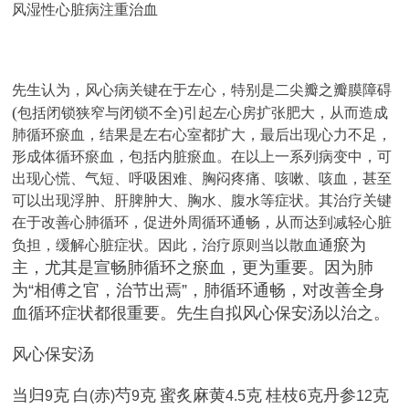
风湿性心脏病注重治血
先生认为，风心病关键在于左心，特别是二尖瓣之瓣膜障碍
(
)
包括闭锁狭窄与闭锁不全
引起左心房扩张肥大，从而造成
肺循环瘀血，结果是左右心室都扩大，最后出现心力不足，
形成体循环瘀血，包括内脏瘀血。在以上一系列病变中，可
出现心慌、气短、呼吸困难、胸闷疼痛、咳嗽、咳血，甚至
可以出现浮肿、肝脾肿大、胸水、腹水等症状。其治疗关键
在于改善心肺循环，促进外周循环通畅，从而达到减轻心脏
瘀为
负担，缓解心脏症状。因此，治疗原则当以散血通
主，尤其是宣畅肺循环之瘀血，更为重要。因为肺
为
“
相傅之官，治节出焉
”
，肺循环通畅，对改善全身
血循环症状都很重要。先生自拟风心保安汤以治之。
风心保安汤
当归
克
白
赤
芍
克
蜜炙麻黄
克
桂枝
克丹参
克
9
(
)
9
4.5
6
12