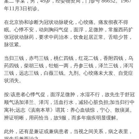
49
86652
1967
案二 李某，男，
岁，经委物资局，门诊号
。
11
3
年
月
日初诊。
在北京协和诊断为冠状动脉硬化，心绞痛。痛发彻夜不得
眠。心悸不安，动则胸闷气促，面浮，足微肿，常服西药扩
张冠状动脉药，要求中药治本，饮食起居正常。舌暗少苔，
脉弦紧。
当归三钱，赤芍三钱，桃仁四钱，红花二钱，香附四钱，乌
药四钱，柴胡三钱，牡蛎一两，丹参三钱，泽兰三钱，泽泻
三钱，远志三钱，白薇三钱。九剂。心绞痛未大发、自觉症
状消失。
:
按
该患者心悸气促，面浮足微肿，水湿不行，故先生于舒冠
;
顺气汤加泽兰、泽泻，活血行水，减轻心脏负担
加当归行中
;
寓补
远志《滇南本草》谓其：养心血镇惊，宁心、散痰涎。
9
辨证明晰，用药恰当，故
服，而多年痼疾明显缓解。
此外，还有是兼证或兼病患者，当视之间关系，病之表里，
据先后兼而治之。