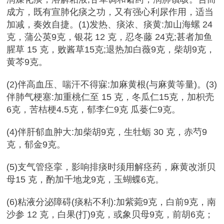
成方，既有宣肺化痰之功，又有强心利尿作用，适当
加减，奏效自捷。(1)发热、痰浓、痰黄:加山海螺 24
克，蒲公英9克，银花 12 克，忍冬藤 24克;甚者加鱼
腥草 15 克，败酱草15克;退热加白薇9克，柴胡9克，
黄芩9克。
(2)伴高血压、喘汗不得寐:加麻黄根(与麻黄等量)。(3)
伴肺气梗塞:加重桃仁至 15 克，冬瓜仁15克，加枳壳
6克，苦桔梗4.5克，郁李仁9克 瓜蒌仁9克。
(4)伴肝郁血肿大:加柴胡9克，生牡蛎 30 克，赤芍9
克，郁金9克。
(5)支气管痉挛，影响排痰时须用解痉药，麻黄改浙贝
母15 克，酌加千地龙9克，玉蝴蝶6克。
(6)粘液分泌障碍(痰粘不利):加紫菀9克，白前9克，南
沙参 12 克，白果(打)9克，或象贝母9克，前胡6克；