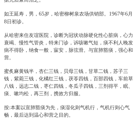
65
1967
6
如王延寿，男，
岁，哈密柳树泉农场供销部。
年
月
8
日初诊。
从哈密来住友谊医院，诊断为冠状动脉硬化性心脏病，心力
衰竭、慢性气管炎，特来门诊，诉咳嗽气短，痰不利人晚发
病不得卧，纳食一般，寐安，脉弦滑。与宣肺豁痰，强心和
营。
蜜炙麻黄钱半，杏仁三钱，贝母三钱，甘草二钱，苏子三
钱，紫菀三钱，化橘红三钱，茯苓四钱，百部四钱，车前草
八钱，远志二钱，枣仁四钱，冬瓜子四钱，三剂得平，眠、
痰、嗽均松，再三剂，携效方归服。
:
按
本案以宣肺豁痰为先，痰湿化则气机行，气机行则心气
畅，最后达到温心和营之目的。