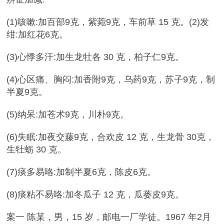
(1)咳嗽:加百部9克，紫菀9克，车前草 15 克。(2)发
绀:加红花6克。
(3)心悸多汗:加生龙牡各 30 克，柏子仁9克。
(4)心区痛、胸闷:加香附9克，乌药9克，苏子9克，制
半夏9克。
(5)纳呆:加苍术9克，川朴9克。
(6)失眠:加夜交藤9克，合欢皮 12 克，生龙骨 30克，
生牡蛎 30 克。
(7)痰多易咯:加制半夏6克，陈皮6克。
(8)痰粘不易咯:加冬瓜子 12 克，瓜蒌皮9克。
案一 陈某，男，15 岁，邮电一厂学徒。1967 年2月