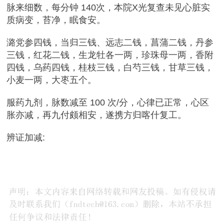
脉来细数，每分钟 140次，本院X光复查未见心脏实
质病变，苔净，眠食安。
潞党参四钱，当归三钱、远志二钱，菖蒲二钱，丹参
三钱，红花二钱，生龙牡各一两，珍珠母一两，香附
四钱，乌药四钱，桂枝三钱，白芍三钱，甘草三钱，
小麦一两，大枣五个。
服药九剂，脉数减至 100 次/分，心律已正常，心区
胀亦减，再九付颇相安，遂携方归喀什复工。
辨证加减: