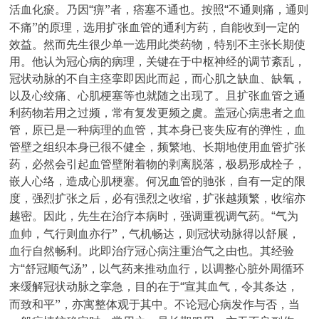
“
”
“
活血化瘀。乃因
痹
者，痞塞不通也。按照
不通则痛，通则
”
不痛
的原理，选用扩张血管的通利方药，自能收到一定的
效益。然而先生很少单一选用此类药物，特别不主张长期使
用。他认为冠心病的病理，关键在于中枢神经的调节紊乱，
冠状动脉的不自主痉挛即因此而起，而心肌之缺血、缺氧，
以及心绞痛、心肌梗塞等也就随之出现了。且扩张血管之通
利药物若用之过频，常有复发更频之虞。盖冠心病患者之血
管，原已是一种病理的血管，其本身已丧失应有的弹性，血
管壁之组织本身已很不健全，频繁地、长期地使用血管扩张
药，必然会引起血管壁附着物的剥离脱落，极易形成栓子，
嵌人心络，造成心肌梗塞。何况血管的驰张，自有一定的限
度，强烈扩张之后，必有强烈之收缩，扩张越频繁，收缩亦
“
越密。因此，先生在治疗本病时，强调重视调气药。
气为
”
血帅，气行则血亦行
，气机畅达，则冠状动脉得以舒展，
血行自然畅利。此即治疗冠心病注重治气之由也。其经验
“
”
方
舒冠顺气汤
，以气药来推动血行，以调整心脏外周循环
“
来缓解冠状动脉之挛急，目的在于
宣其血气，令其条达，
”
而致和平
，亦寓整体观于其中。不论冠心病发作与否，当