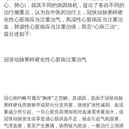
心、肺心
，就其不同的病因病机，提出了各自不同的
)
治疗侧重点，认为在中医的治疗上，冠状动脉粥样硬
化性心脏病应当注重治气，风湿性心脏病应当注重治
血，肺源性心脏病应当注重治痰，简言“心病三治”。
兹分述如下
:
冠状动脉粥样硬化性心脏病注重治气
“
”
冠心病约略可属古
胸痹
之范畴。其成因，是由于冠状动脉
粥样硬化而致狭窄或部分分支闭塞，致使扩张性减弱、血流
量减少所引起。一旦心脏负荷增加而对血液需求量加大，或
冠状动脉发生痉挛造成心肌供血不足，就会引起气机阻塞、
气滞血瘀，甚至产生厥痛，病势较为急迫，一般治疗上强调