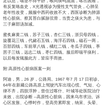
足以息，喘逆不得平卧，喉间痰鸣漉漉，喀出困难，
有反复咯血史，X光透视诊为慢性支气管炎，心肺呈
老年性改变，频服中西药收效不大，西医诊断为肺源
性心脏病。察其苔白腻脉弦滑，当责之痰火为患，与
三子麻部汤加减。
蜜炙麻黄二钱，苏子三钱，杏仁三钱，浙贝母四钱，
旋覆花三钱，代赭石五钱，海浮石四钱，磁石一两，
百部四钱，车前草八钱，橘红二钱，冬瓜子四钱，葶
苈子三钱，远志二钱，枣仁四钱。服后即喘平痰利，
以后每发辄服此方，皆应手而效。
附:高原性心脏病医案一则
阿迪，男，26 岁，公路局。1967 年7 月 17 日初诊。
64年在新藏公路高原上驾驶汽车出现心慌、气短、心
律不齐，四肢浮肿，曾住过喀什、叶城等处医院治疗
未效，出院诊断 --高原性心脏病，因来乌市求治。诉
心区发胀、心悸时作，登高劳累即发，纳呆、头晕、