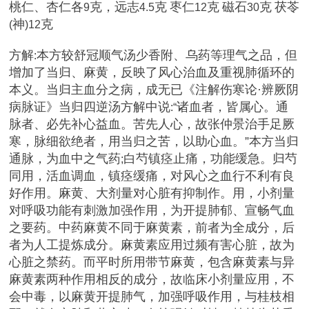
桃仁、杏仁各
克，远志
克
枣仁
克
磁石
克
茯苓
9
4.5
12
30
神
克
(
)12
方解
本方较舒冠顺气汤少香附、乌药等理气之品，但
:
增加了当归、麻黄，反映了风心治血及重视肺循环的
本义。当归主血分之病，成无已《注解伤寒论
·
辨厥阴
病脉证》当归四逆汤方解中说
诸血者，皆属心。通
:“
脉者、必先补心益血。苦先人心，故张仲景治手足厥
寒，脉细欲绝者，用当归之苦，以助心血。
”
本方当归
通脉，为血中之气药
白芍镇痉止痛，功能缓急。归芍
;
同用，活血调血，镇痉缓痛，对风心之血行不利有良
好作用。麻黄、大剂量对心脏有抑制作。用，小剂量
对呼吸功能有刺激加强作用，为开提肺郁、宣畅气血
之要药。中药麻黄不同于麻黄素，前者为全成分，后
者为人工提炼成分。麻黄素应用过频有害心脏，故为
心脏之禁药。而平时所用带节麻黄，包含麻黄素与异
麻黄素两种作用相反的成分，故临床小剂量应用，不
会中毒，以麻黄开提肺
气，加强呼吸作用，与桂枝相