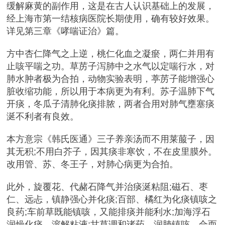
缓解麻黄的副作用，这是在古人认识基础上的发展，
经上海市第一结核病医院长期使用，确有较好效果。
详见第三章《哮喘证治》篇。
方中杏仁降气之上逆，桃仁化血之凝瘀，两仁并用有
止咳平喘之功。草苈子泻肺中之水气以定喘行水，对
肺水肿者极为合拍，动物实验表明，葶苈子能增强心
脏收缩功能，所以用于本病更为有利。苏子温肺下气
开痰，冬瓜子清肺化痰排脓，两者合用对肺气壅塞痰
涎不利者有良效。
本方意宗《韩氏医通》三子养亲汤而不用莱菔子，因
其无积;不用白芥子，因其痰非寒饮，不在皮里膜外。
改用管、苏、冬王子，对肺心病更为合拍。
此外，旋覆花、代赭石降气并治痰涎粘阻;磁石、枣
仁
、远忐，镇静强心并化痰;百部、橘红为化痰镇咳之
良药;车前草既能镇咳，又能排痰并能利水;加海浮石
润燥化痰，溶解粘液;甘草调和诸药，润肺镇咳。合而