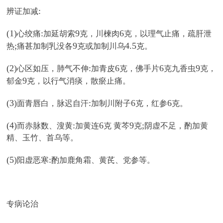
:
辨证加减
(1)
:
9
6
心绞痛
加延胡索
克，川楝肉
克，以理气止痛，疏肝泄
;
9
4.5
热
痛甚加制乳没各
克或加制川乌
克。
(2)
:
6
6
9
心区如压，肺气不伸
加青皮
克，佛手片
克九香虫
克，
9
郁金
克，以行气消痰，散瘀止痛。
(3)
:
6
6
面青唇白，脉迟自汗
加制川附子
克，红参
克。
(4)
:
6
9
;
而赤脉数、溲黄
加黄连
克 黄芩
克
阴虚不足，酌加黄
精、玉竹、首乌等。
(5)
:
阳虚恶寒
酌加鹿角霜、黄芪、党参等。
专病论治