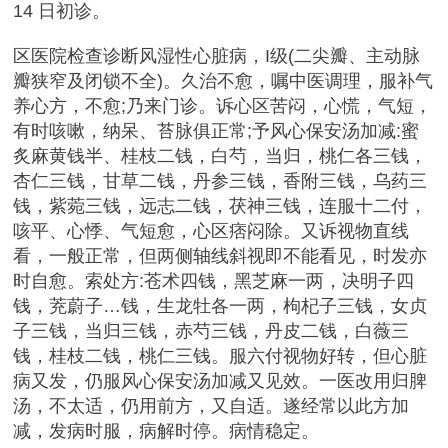
14 日初诊。
区医院检查诊断风湿性心脏病，I级(二尖瓣、主动脉
瓣狭窄及闭锁不全)。久治不愈，嘱中医调理，服补气
养心方，不愈;乃来门诊。诉心区苦闷，心慌，气短，
有时咳嗽，纳呆、苔脉俱正常;予风心保安汤加减:蜜
炙麻黄钱半、桂枝二钱，白芍，当归，桃仁各三钱，
杏仁三钱，甘草二钱，丹参三钱，香附三钱，乌药三
钱，紫菀三钱，远志二钱，茯神三钱，连服十二付，
咳平、心悸、气短愈，心区痞闷除。又诉视物直线
看，一般正常，但两侧轴线斜视即不能看见，时发亦
时自愈。索处方:苍术四钱，黑芝麻一两，决明子四
钱，茺蔚子…钱，生龙牡各一两，枸杞子三钱，女贞
子三钱，当归三钱，赤芍三钱，丹皮二钱，白薇三
钱，桂枝二钱，桃仁三钱。服六付视物好转，但心脏
病又发，仍服风心保安汤加减又见效。一医改用归脾
汤，不太适，仍用前方，又自适。遂经常以此方加
减，发病时服，病解时停。病情稳定。