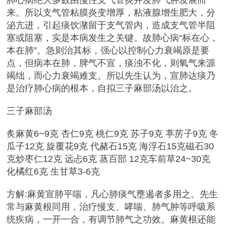
肺心病绝大多数由慢性支气管炎并发肺气肿发展而
来。所以支气管粘膜炎变增厚，粘液腺增生肥大，分
泌亢进，引起痰饮潴留于支气管内，造成支气管半阻
塞或阻塞，实是本病发生之关键。故肺心病“标在心，
本在肺”。急则治其标，强心以控制心力衰竭原是要
点，但病本在肺，脾气不宣，痰浊不化，则氧气来源
竭绌，而心力衰竭难支。所以先生认为，宣肺达痰乃
是治疗肺心病的根本，自拟三子麻部汤以治之。
三子麻部汤
炙麻黄6~9克 杏仁9克 桃仁9克 苏子9克 葶苈子9克 冬
瓜子12克 旋覆花9克 代赭石15克 海浮石15克磁石30
克炒枣仁12克 远忐6克 蒸百部 12克车前草24~30克
化橘红6克 生甘草3-6克
方解:麻黄宣肺平喘，凡心肺痰气壅遏者多用之。先生
常与麻黄根同用，治疗慢支、哮喘、肺气肿等呼吸系
统疾病，一开一合，有调节肺气之功效。麻黄根还能