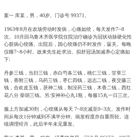
40
99371
案一 库某，男，
岁。门诊号
。
1963
8
7~8
年
月在农场劳动时发病，心痛如绞，每天发作
10
次。
月回乌鲁木齐医学院住院治疗确诊为冠状动脉硬化性
心脏病心绞痛。出院后，因心绞痛仍不时发作，寐关。每晚
7~8
仅睡
小时。故来先生处求治。拟舒冠汤加减养心定痛如
:
下
丹参三钱，当归三钱，赤白芍各三钱，桃仁三钱，甘草三
钱，香附三钱，乌药三钱，枣仁四钱，远志二钱，夜交藤三
钱，合欢皮五钱，茯神二钱，制没药三钱，木香二钱，西红
:
1
15
花八分 柴胡三钱。另
安神补心丸
瓶，每服
丸一日三次。
30
7~8
0~3
服上方加减
剂，心绞痛从每天
次减至
次。发作时
1
间从每次
分钟减到不满半分钟。病发程度亦自重而轻。连
续调理经月，此后半年未见重发。