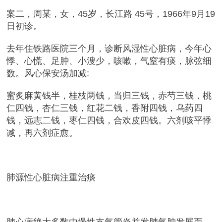
案二，周某，女，45岁，长江路 45号，1966年9月19
日初诊。
去年住铁路医院三个月，诊断风湿性心脏病，今年心
悸、心慌、足肿、小溲少，咳嗽，气窒有痰，脉弦细
数。风心保安汤加减:
蜜炙麻黄钱半，桂枝两钱，当归三钱，赤芍三钱，桃
仁四钱，杏仁三钱，红花二钱，香附四钱，乌药四
钱，远志二钱，枣仁四钱，合欢皮四钱。六剂咳平悸
减，再六剂症愈。
肺源性心脏病注重治痰