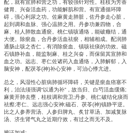
配，就有宣肺和营之功，有较
强针对性。桂枝为芳香
健胃、兴奋活血药，功能解肌和营。有宣通循环障
碍，强心利尿之功。佐麻黄走肺脏，佐丹参走心脏，
起到调和血脉、强心温肺之用。丹参功兼四物，合
麻、桂人肺散血通瘀。桃仁镇咳通络，能破癥结，通
大便。除瘀血，合丹参活血祛瘀，相辅相成。配润肺
通肠止咳之杏仁，有消除瘀血、镇咳祛痰的功效。磁
石镇静补血，能监制麻、桂之兴奋，而保留其宣肺和
血之功。远志、枣仁佐诸药入血通络，入肺解郁，入
脑安神，配茯苓(神)补心安神，可治心悸亢进。
总之，风湿性心脏病肺循环障碍，关键是瘀血痞塞不
利，治法须强调“以通为补”，故当归、白芍活血缓痛;
麻黄开肺去壅，桂枝调和营卫;丹参、桃仁破结化痰而
祛瘵;枣仁、远志强心安神;磁石、茯苓(神)镇静平逆。
比之人参养营汤、人参归脾丸、炙甘草汤、加减复脉
汤、济生肾气丸之近期疗效，有过之而无不及。
辨证加减: