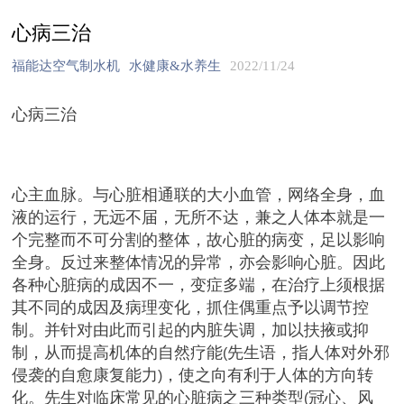
心病三治
福能达空气制水机
水健康&水养生
2022/11/24
心病三治
心主血脉。与心脏相通联的大小血管，网络全身，血
液的运行，无远不届，无所不达，兼之人体本就是一
个完整而不可分割的整体，故心脏的病变，足以影响
全身。反过来整体情况的异常，亦会影响心脏。因此
各种心脏病的成因不一，变症多端，在治疗上须根据
其不同的成因及病理变化，抓住偶重点予以调节控
制。并针对由此而引起的内脏失调，加以扶掖或抑
制，从而提高机体的自然疗能
先生语，指人体对外邪
(
侵袭的自愈康复能力
，使之向有利于人体的方向转
)
化。先生对临床常见的心脏病之三种类型
冠心、风
(