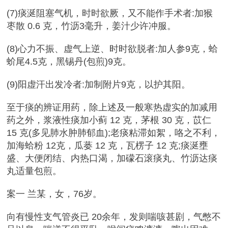
(7)痰涎阻塞气机，时时欲厥，又不能作手术者:加猴
枣散 0.6 克，竹沥3毫升，姜汁少许冲服。
(8)心力不振、虚气上逆、时时欲脱者:加人参9克，蛤
蚧尾4.5克，黑锡丹(包煎)9克。
(9)阳虚汗出发冷者:加制附片9克，以护其阳。
至于痰的辨证用药，除上述及一般寒热虚实的加减用
药之外，浆液性痰加小蓟 12 克，茅根 30 克，苡仁
15 克(多见肺水肿肺郁血);老痰粘滞如絮，咯之不利，
加海蛤粉 12克，瓜蒌 12 克，瓦楞子 12 克;痰涎壅
盛、大便闭结、内热口渴，加礞石滚痰丸、竹沥达痰
丸适量包煎。
案一 兰某，女，76岁。
向有慢性支气管炎已 20余年，发则喘咳甚剧，气憋不